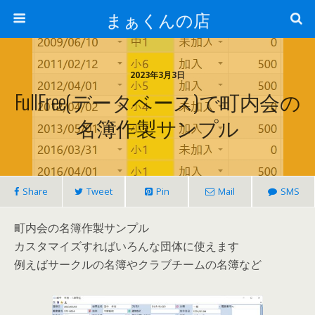
まぁくんの店
2023年3月3日
FullFree(データベース)で町内会の
名簿作製サンプル
Share
Tweet
Pin
Mail
SMS
町内会の名簿作製サンプル
カスタマイズすればいろんな団体に使えます
例えばサークルの名簿やクラブチームの名簿など