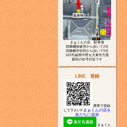
まぁくんの店 駐車場
四條畷保健所から歩いて2分
四條畷市役所から歩いて5分
163号線西中野を大東市方面
最初の信号付近です
LINE 登録
携帯で登録
まぁくんの店を
して下さい!!
友だちに追加
まぁくん