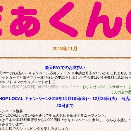
2018年11月
楽天PAYでのお支払い
天PAYでお支払い キャンペーン応募フォーム ※申請は月末がいいかもしれません 
ジットカードと電子マネー取り扱いの申請をしました 年会費は0円 手数料は3.24%
.74％です スマホやタブレットが […]
018年11日29日[木曜日] 10時51分55秒
| カテゴリー：
おしらせ
,
パソコンサポート
,
くんの店の
HOP LOCAL キャンペーン2018年11月16日(金)～ 12月25日(火) 当店
23日まで
ャンペーン概要
HOP LOCALはお買い物を通じて地元のお店を応援するムーブメント。
年は日本全国47都道府県から4,000店以上がキャンペーンに参加し、さらなる盛り上
をみせています。
元のお店でのショッピングを楽しみましょう。