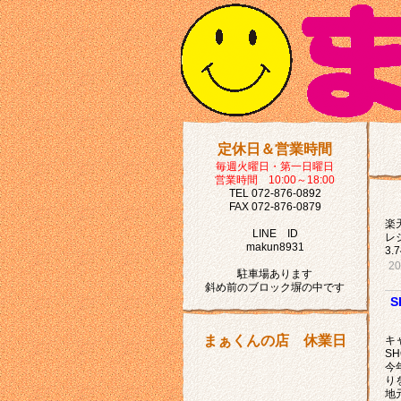
定休日＆営業時間
毎週火曜日・第一日曜日
営業時間 10:00～18:00
TEL 072-876-0892
FAX 072-876-0879
楽
LINE ID
レ
makun8931
3
2
駐車場あります
斜め前のブロック塀の中です
S
まぁくんの店 休業日
キ
S
今
り
地