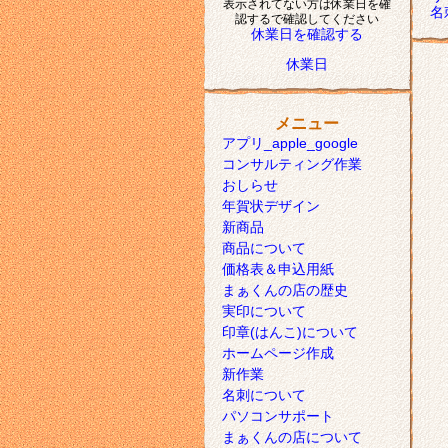
表示されてない方は休業日を確
名
認するで確認してください
休業日を確認する
休業日
メニュー
アプリ_apple_google
コンサルティング作業
おしらせ
年賀状デザイン
新商品
商品について
価格表＆申込用紙
まぁくんの店の歴史
実印について
印章(はんこ)について
ホームページ作成
新作業
名刺について
パソコンサポート
まぁくんの店について