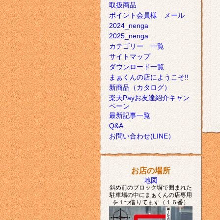
取扱商品
ポイント会員様 メール
2024_nenga
2025_nenga
カテゴリー 一覧
サイトマップ
ダウンロード一覧
まぁくんの店にようこそ!!
新商品（カタログ）
楽天Payお友達紹介キャン
ペーン
最新記事一覧
Q&A
お問い合わせ(LINE）
お店の場所
地図
斜め前のブロック塀で囲まれた
駐車場の中にまぁくんの店専用
を１つ借りてます（１６番）