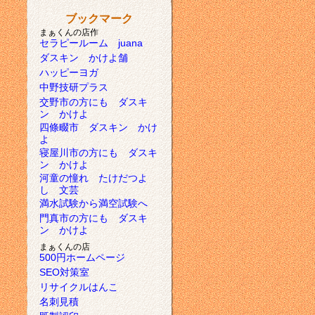
ブックマーク
まぁくんの店作
セラピールーム juana
ダスキン かけよ舗
ハッピーヨガ
中野技研プラス
交野市の方にも ダスキ
ン かけよ
四條畷市 ダスキン かけ
よ
寝屋川市の方にも ダスキ
ン かけよ
河童の憧れ たけだつよ
し 文芸
満水試験から満空試験へ
門真市の方にも ダスキ
ン かけよ
まぁくんの店
500円ホームページ
SEO対策室
リサイクルはんこ
名刺見積