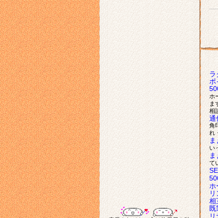
ラ
ポ
5
ホ
ま
相
通
角
れ
ま
い
ま
て
S
5
ホ
リ
相
既
リ