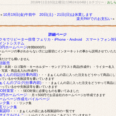
2018年11日10日[土曜日] 13時24分04秒
| カテゴリー：
おし
10月19日(金)午前中 20日(土)・21日(日)は休業します
«
楽天PAYでのお支払い
»
詳細ページ
クモでリピーター倍増 フェリカ・iPhone・Android スマートフォン対
イントシステム
00円ホームページ
(年間6000円）
ームページの事がわからない方には親切にインターネットの事から説明させていた
す
談だけでも構いません
信販売
印・名刺・ロゴ製作・キーホルダー・サンドブラスト商品(作成中）・ライター名入
・写真・商品名入れ(作成中)
ぁくんの日記(仕事内容)
・・・まぁくんの店に入った注文をどうやって商品にし
っているかや失敗談等を書いていきます
ぁくんのブログ(仕事内容)
・・・まぁくんの店に入った注文をどうやって商品に
いっているかや失敗談等を書いていきます
EO対策室
・・・SEO対策に必要なものを書いてみました
00円ホームページ
･･･月々500円でお店会社のホームページが作成できます
ームページ作成モバイルページ
ンク集
・・・リンク集
互リンク集
製認印
・・・まぁくんの店にある既製認印の一覧です
サイクルはんこ
･･･いらなくなったはんこをどうしていますか？