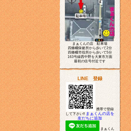
まぁくんの店 駐車場
四條畷保健所から歩いて2分
四條畷市役所から歩いて5分
163号線西中野を大東市方面
最初の信号付近です
LINE 登録
携帯で登録
まぁくんの店を
して下さい!!
友だちに追加
まぁくん