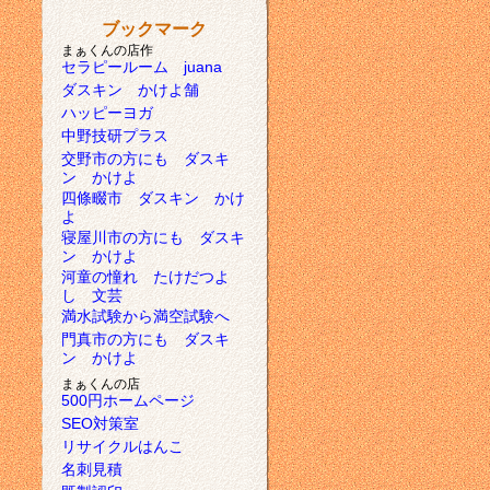
ブックマーク
まぁくんの店作
セラピールーム juana
ダスキン かけよ舗
ハッピーヨガ
中野技研プラス
交野市の方にも ダスキ
ン かけよ
四條畷市 ダスキン かけ
よ
寝屋川市の方にも ダスキ
ン かけよ
河童の憧れ たけだつよ
し 文芸
満水試験から満空試験へ
門真市の方にも ダスキ
ン かけよ
まぁくんの店
500円ホームページ
SEO対策室
リサイクルはんこ
名刺見積