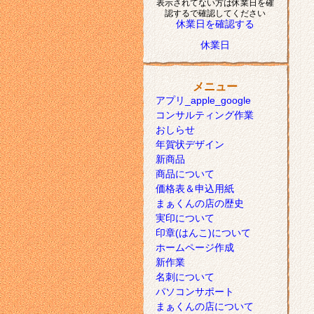
表示されてない方は休業日を確
認するで確認してください
休業日を確認する
休業日
メニュー
アプリ_apple_google
コンサルティング作業
おしらせ
年賀状デザイン
新商品
商品について
価格表＆申込用紙
まぁくんの店の歴史
実印について
印章(はんこ)について
ホームページ作成
新作業
名刺について
パソコンサポート
まぁくんの店について