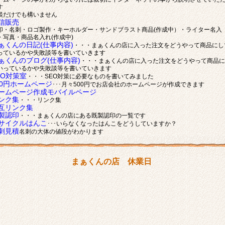
す
談だけでも構いません
信販売
印・名刺・ロゴ製作・キーホルダー・サンドブラスト商品(作成中）・ライター名入
・写真・商品名入れ(作成中)
ぁくんの日記(仕事内容)
・・・まぁくんの店に入った注文をどうやって商品にし
っているかや失敗談等を書いていきます
ぁくんのブログ(仕事内容)
・・・まぁくんの店に入った注文をどうやって商品に
いっているかや失敗談等を書いていきます
EO対策室
・・・SEO対策に必要なものを書いてみました
00円ホームページ
･･･月々500円でお店会社のホームページが作成できます
ームページ作成モバイルページ
ンク集
・・・リンク集
互リンク集
製認印
・・・まぁくんの店にある既製認印の一覧です
サイクルはんこ
･･･いらなくなったはんこをどうしていますか？
刺見積
名刺の大体の値段がわかります
まぁくんの店 休業日