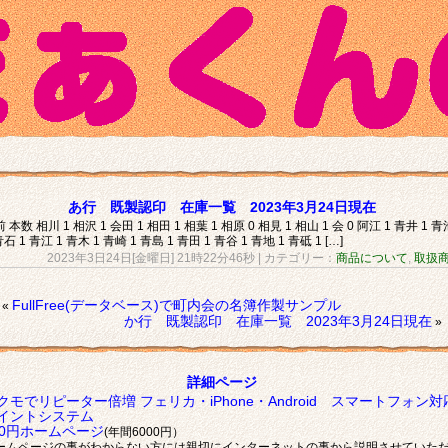
あ行 既製認印 在庫一覧 2023年3月24日現在
 本数 相川 1 相沢 1 会田 1 相田 1 相葉 1 相原 0 相見 1 相山 1 会 0 阿江 1 青井 1 青
青石 1 青江 1 青木 1 青崎 1 青島 1 青田 1 青谷 1 青地 1 青砥 1 […]
2023年3日24日[金曜日] 21時22分46秒
| カテゴリー：
商品について
,
取扱
FullFree(データベース)で町内会の名簿作製サンプル
«
か行 既製認印 在庫一覧 2023年3月24日現在
»
詳細ページ
クモでリピーター倍増 フェリカ・iPhone・Android スマートフォン対
イントシステム
00円ホームページ
(年間6000円）
ームページの事がわからない方には親切にインターネットの事から説明させていた