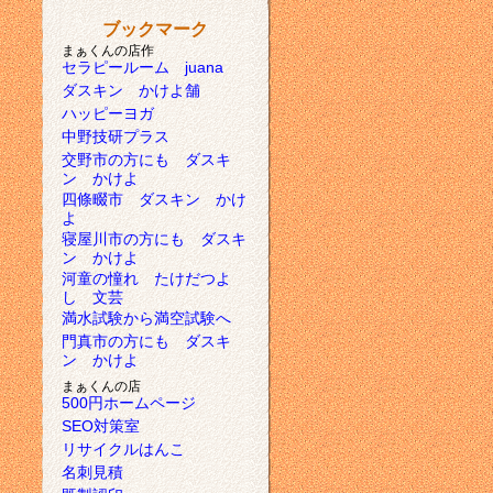
ブックマーク
まぁくんの店作
セラピールーム juana
ダスキン かけよ舗
ハッピーヨガ
中野技研プラス
交野市の方にも ダスキ
ン かけよ
四條畷市 ダスキン かけ
よ
寝屋川市の方にも ダスキ
ン かけよ
河童の憧れ たけだつよ
し 文芸
満水試験から満空試験へ
門真市の方にも ダスキ
ン かけよ
まぁくんの店
500円ホームページ
SEO対策室
リサイクルはんこ
名刺見積