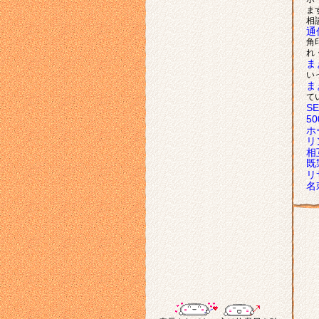
ま
相
通
角
れ
ま
い
ま
て
S
5
ホ
リ
相
既
リ
名