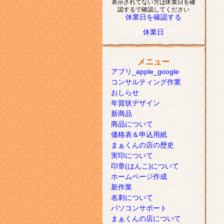
表示されてない方は休業日を確
認するで確認してください
休業日を確認する
休業日
メニュー
アプリ_apple_google
コンサルティング作業
おしらせ
年賀状デザイン
新商品
商品について
価格表＆申込用紙
まぁくんの店の歴史
実印について
印章(はんこ)について
ホームページ作成
新作業
名刺について
パソコンサポート
まぁくんの店について