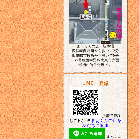
まぁくんの店 駐車場
四條畷保健所から歩いて2分
四條畷市役所から歩いて5分
163号線西中野を大東市方面
最初の信号付近です
LINE 登録
携帯で登録
まぁくんの店を
して下さい!!
友だちに追加
まぁくん