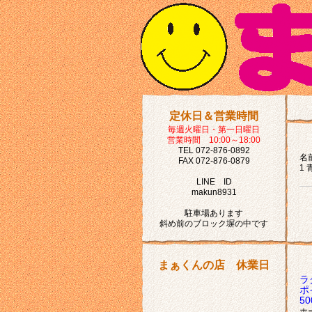
定休日＆営業時間
毎週火曜日・第一日曜日
営業時間 10:00～18:00
TEL 072-876-0892
名前
FAX 072-876-0879
1 
LINE ID
makun8931
駐車場あります
斜め前のブロック塀の中です
まぁくんの店 休業日
ラ
ポ
5
ホ