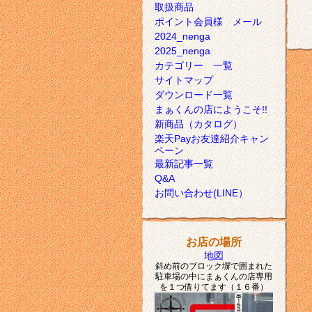
取扱商品
ポイント会員様 メール
2024_nenga
2025_nenga
カテゴリー 一覧
サイトマップ
ダウンロード一覧
まぁくんの店にようこそ!!
新商品（カタログ）
楽天Payお友達紹介キャン
ペーン
最新記事一覧
Q&A
お問い合わせ(LINE）
お店の場所
地図
斜め前のブロック塀で囲まれた
駐車場の中にまぁくんの店専用
を１つ借りてます（１６番）