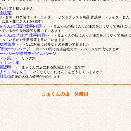
す
談だけでも構いません
信販売
印・名刺・ロゴ製作・キーホルダー・サンドブラスト商品(作成中）・ライター名入
・写真・商品名入れ(作成中)
ぁくんの日記(仕事内容)
・・・まぁくんの店に入った注文をどうやって商品にし
っているかや失敗談等を書いていきます
ぁくんのブログ(仕事内容)
・・・まぁくんの店に入った注文をどうやって商品に
いっているかや失敗談等を書いていきます
EO対策室
・・・SEO対策に必要なものを書いてみました
00円ホームページ
･･･月々500円でお店会社のホームページが作成できます
ームページ作成モバイルページ
ンク集
・・・リンク集
互リンク集
製認印
・・・まぁくんの店にある既製認印の一覧です
サイクルはんこ
･･･いらなくなったはんこをどうしていますか？
刺見積
名刺の大体の値段がわかります
まぁくんの店 休業日