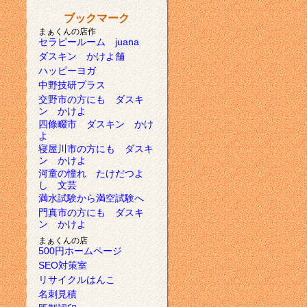
ブックマーク
まぁくんの店作
セラピールーム juana
ダスキン かけよ舗
ハッピーヨガ
中野技研プラス
交野市の方にも ダスキ
ン かけよ
四條畷市 ダスキン かけ
よ
寝屋川市の方にも ダスキ
ン かけよ
河童の憧れ たけだつよ
し 文芸
満水試験から満空試験へ
門真市の方にも ダスキ
ン かけよ
まぁくんの店
500円ホームページ
SEO対策室
リサイクルはんこ
名刺見積