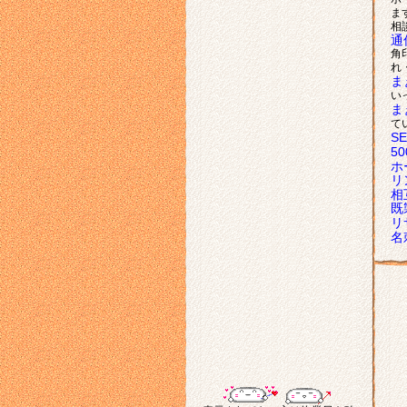
ま
相
通
角
れ
ま
い
ま
て
S
5
ホ
リ
相
既
リ
名