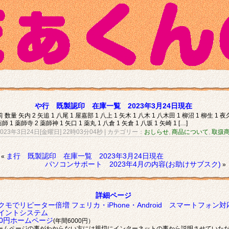
や行 既製認印 在庫一覧 2023年3月24日現在
 数量 矢内 2 矢追 1 八尾 1 屋嘉部 1 八上 1 矢木 1 八木 1 八木田 1 柳沼 1 柳生 1 夜
薬師 1 薬師寺 2 薬師神 1 矢口 1 薬丸 1 八倉 1 矢倉 1 八坂 1 矢崎 1 […]
2023年3日24日[金曜日] 22時03分04秒
| カテゴリー：
おしらせ
,
商品について
,
取扱
ま行 既製認印 在庫一覧 2023年3月24日現在
«
パソコンサポート 2023年4月の内容(お助けサブスク)
»
詳細ページ
クモでリピーター倍増 フェリカ・iPhone・Android スマートフォン対
イントシステム
00円ホームページ
(年間6000円）
ームページの事がわからない方には親切にインターネットの事から説明させていた