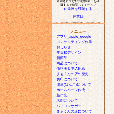
表示されてない方は休業日を確
認するで確認してください
休業日を確認する
休業日
メニュー
アプリ_apple_google
コンサルティング作業
おしらせ
年賀状デザイン
新商品
商品について
価格表＆申込用紙
まぁくんの店の歴史
実印について
印章(はんこ)について
ホームページ作成
新作業
名刺について
パソコンサポート
まぁくんの店について