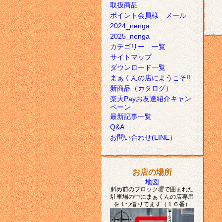
取扱商品
ポイント会員様 メール
2024_nenga
2025_nenga
カテゴリー 一覧
サイトマップ
ダウンロード一覧
まぁくんの店にようこそ!!
新商品（カタログ）
楽天Payお友達紹介キャン
ペーン
最新記事一覧
Q&A
お問い合わせ(LINE）
お店の場所
地図
斜め前のブロック塀で囲まれた
駐車場の中にまぁくんの店専用
を１つ借りてます（１６番）