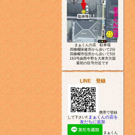
まぁくんの店 駐車場
四條畷保健所から歩いて2分
四條畷市役所から歩いて5分
163号線西中野を大東市方面
最初の信号付近です
LINE 登録
携帯で登録
まぁくんの店を
して下さい!!
友だちに追加
まぁくん