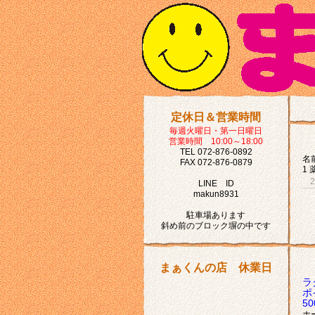
定休日＆営業時間
毎週火曜日・第一日曜日
営業時間 10:00～18:00
TEL 072-876-0892
名前
FAX 072-876-0879
1 
LINE ID
makun8931
駐車場あります
斜め前のブロック塀の中です
まぁくんの店 休業日
ラ
ポ
5
ホ