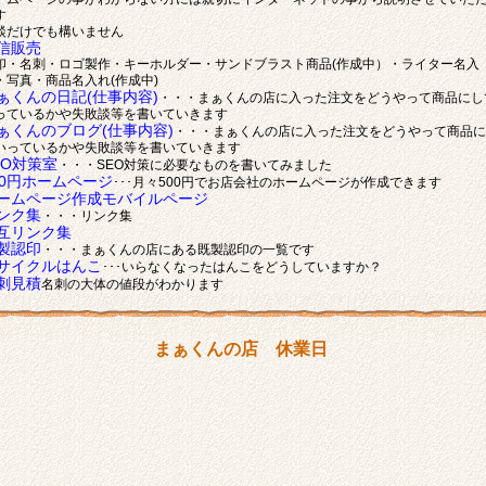
す
談だけでも構いません
信販売
印・名刺・ロゴ製作・キーホルダー・サンドブラスト商品(作成中）・ライター名入
・写真・商品名入れ(作成中)
ぁくんの日記(仕事内容)
・・・まぁくんの店に入った注文をどうやって商品にし
っているかや失敗談等を書いていきます
ぁくんのブログ(仕事内容)
・・・まぁくんの店に入った注文をどうやって商品に
いっているかや失敗談等を書いていきます
EO対策室
・・・SEO対策に必要なものを書いてみました
00円ホームページ
･･･月々500円でお店会社のホームページが作成できます
ームページ作成モバイルページ
ンク集
・・・リンク集
互リンク集
製認印
・・・まぁくんの店にある既製認印の一覧です
サイクルはんこ
･･･いらなくなったはんこをどうしていますか？
刺見積
名刺の大体の値段がわかります
まぁくんの店 休業日