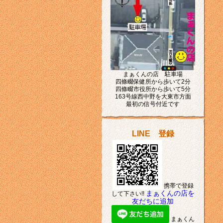
まぁくんの店 駐車場
四條畷保健所から歩いて2分
四條畷市役所から歩いて5分
163号線西中野を大東市方面
最初の信号付近です
LINE 登録
携帯で登録
まぁくんの店を
して下さい!!
友だちに追加
まぁくん