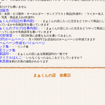
す
談だけでも構いません
信販売
印・名刺・ロゴ製作・キーホルダー・サンドブラスト商品(作成中）・ライター名入
・写真・商品名入れ(作成中)
ぁくんの日記(仕事内容)
・・・まぁくんの店に入った注文をどうやって商品にし
っているかや失敗談等を書いていきます
ぁくんのブログ(仕事内容)
・・・まぁくんの店に入った注文をどうやって商品に
いっているかや失敗談等を書いていきます
EO対策室
・・・SEO対策に必要なものを書いてみました
00円ホームページ
･･･月々500円でお店会社のホームページが作成できます
ームページ作成モバイルページ
ンク集
・・・リンク集
互リンク集
製認印
・・・まぁくんの店にある既製認印の一覧です
サイクルはんこ
･･･いらなくなったはんこをどうしていますか？
刺見積
名刺の大体の値段がわかります
まぁくんの店 休業日