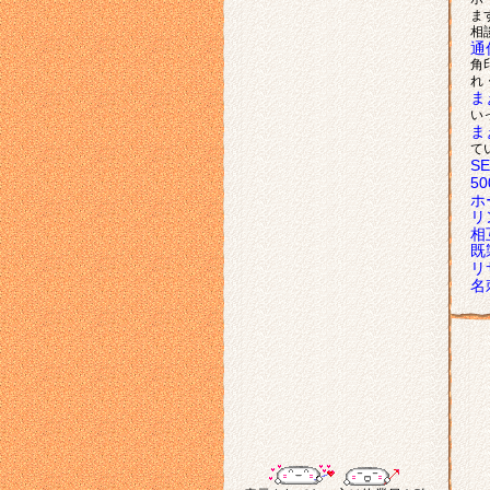
ま
相
通
角
れ
ま
い
ま
て
S
5
ホ
リ
相
既
リ
名