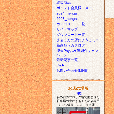
取扱商品
ポイント会員様 メール
2024_nenga
2025_nenga
カテゴリー 一覧
サイトマップ
ダウンロード一覧
まぁくんの店にようこそ!!
新商品（カタログ）
楽天Payお友達紹介キャン
ペーン
最新記事一覧
Q&A
お問い合わせ(LINE）
お店の場所
地図
斜め前のブロック塀で囲まれた
駐車場の中にまぁくんの店専用
を１つ借りてます（１６番）