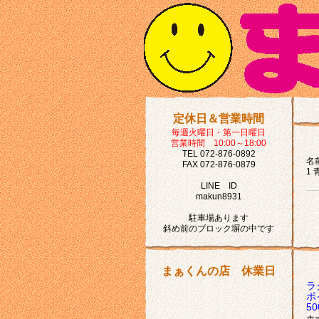
定休日＆営業時間
毎週火曜日・第一日曜日
営業時間 10:00～18:00
TEL 072-876-0892
名前
FAX 072-876-0879
1 
LINE ID
makun8931
駐車場あります
斜め前のブロック塀の中です
まぁくんの店 休業日
ラ
ポ
5
ホ