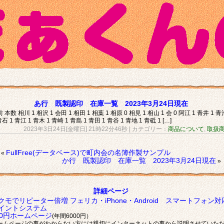
あ行 既製認印 在庫一覧 2023年3月24日現在
 本数 相川 1 相沢 1 会田 1 相田 1 相葉 1 相原 0 相見 1 相山 1 会 0 阿江 1 青井 1 青
青石 1 青江 1 青木 1 青崎 1 青島 1 青田 1 青谷 1 青地 1 青砥 1 […]
2023年3日24日[金曜日] 21時22分46秒
| カテゴリー：
商品について
,
取扱
FullFree(データベース)で町内会の名簿作製サンプル
«
か行 既製認印 在庫一覧 2023年3月24日現在
»
詳細ページ
クモでリピーター倍増 フェリカ・iPhone・Android スマートフォン対
イントシステム
00円ホームページ
(年間6000円）
ームページの事がわからない方には親切にインターネットの事から説明させていた