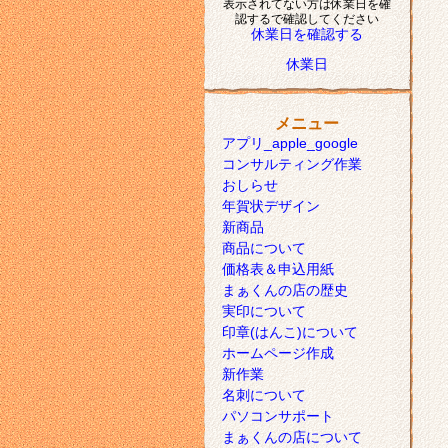
表示されてない方は休業日を確
認するで確認してください
休業日を確認する
休業日
メニュー
アプリ_apple_google
コンサルティング作業
おしらせ
年賀状デザイン
新商品
商品について
価格表＆申込用紙
まぁくんの店の歴史
実印について
印章(はんこ)について
ホームページ作成
新作業
名刺について
パソコンサポート
まぁくんの店について