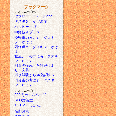
ブックマーク
まぁくんの店作
セラピールーム juana
ダスキン かけよ舗
ハッピーヨガ
中野技研プラス
交野市の方にも ダスキ
ン かけよ
四條畷市 ダスキン かけ
よ
寝屋川市の方にも ダスキ
ン かけよ
河童の憧れ たけだつよ
し 文芸
満水試験から満空試験へ
門真市の方にも ダスキ
ン かけよ
まぁくんの店
500円ホームページ
SEO対策室
リサイクルはんこ
名刺見積