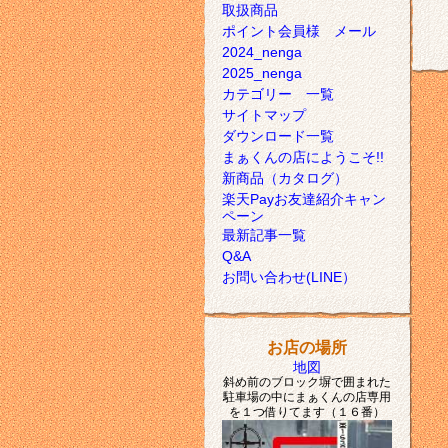
取扱商品
ポイント会員様 メール
2024_nenga
2025_nenga
カテゴリー 一覧
サイトマップ
ダウンロード一覧
まぁくんの店にようこそ!!
新商品（カタログ）
楽天Payお友達紹介キャン
ペーン
最新記事一覧
Q&A
お問い合わせ(LINE）
お店の場所
地図
斜め前のブロック塀で囲まれた
駐車場の中にまぁくんの店専用
を１つ借りてます（１６番）