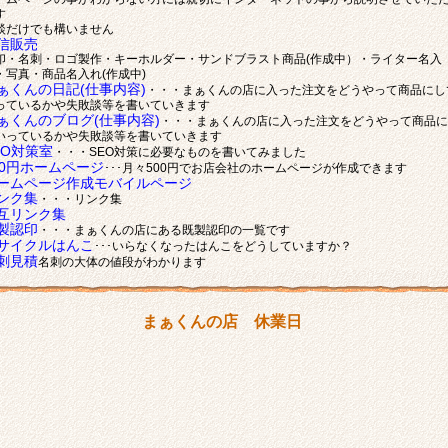
す
談だけでも構いません
信販売
印・名刺・ロゴ製作・キーホルダー・サンドブラスト商品(作成中）・ライター名入
・写真・商品名入れ(作成中)
ぁくんの日記(仕事内容)
・・・まぁくんの店に入った注文をどうやって商品にし
っているかや失敗談等を書いていきます
ぁくんのブログ(仕事内容)
・・・まぁくんの店に入った注文をどうやって商品に
いっているかや失敗談等を書いていきます
EO対策室
・・・SEO対策に必要なものを書いてみました
00円ホームページ
･･･月々500円でお店会社のホームページが作成できます
ームページ作成モバイルページ
ンク集
・・・リンク集
互リンク集
製認印
・・・まぁくんの店にある既製認印の一覧です
サイクルはんこ
･･･いらなくなったはんこをどうしていますか？
刺見積
名刺の大体の値段がわかります
まぁくんの店 休業日