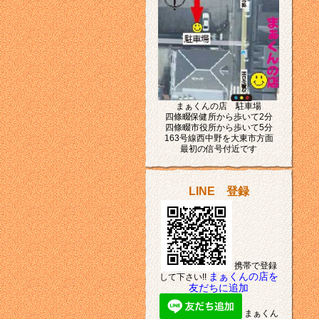
まぁくんの店 駐車場
四條畷保健所から歩いて2分
四條畷市役所から歩いて5分
163号線西中野を大東市方面
最初の信号付近です
LINE 登録
携帯で登録
まぁくんの店を
して下さい!!
友だちに追加
まぁくん