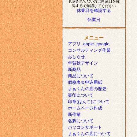
表示されてない方は休業日を確
認するで確認してください
休業日を確認する
休業日
メニュー
アプリ_apple_google
コンサルティング作業
おしらせ
年賀状デザイン
新商品
商品について
価格表＆申込用紙
まぁくんの店の歴史
実印について
印章(はんこ)について
ホームページ作成
新作業
名刺について
パソコンサポート
まぁくんの店について