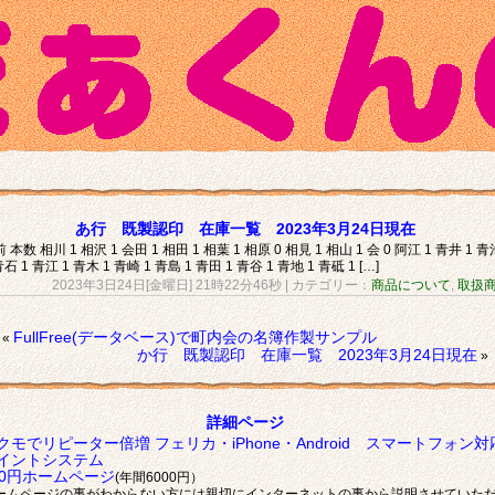
あ行 既製認印 在庫一覧 2023年3月24日現在
 本数 相川 1 相沢 1 会田 1 相田 1 相葉 1 相原 0 相見 1 相山 1 会 0 阿江 1 青井 1 青
青石 1 青江 1 青木 1 青崎 1 青島 1 青田 1 青谷 1 青地 1 青砥 1 […]
2023年3日24日[金曜日] 21時22分46秒
| カテゴリー：
商品について
,
取扱
FullFree(データベース)で町内会の名簿作製サンプル
«
か行 既製認印 在庫一覧 2023年3月24日現在
»
詳細ページ
クモでリピーター倍増 フェリカ・iPhone・Android スマートフォン対
イントシステム
00円ホームページ
(年間6000円）
ームページの事がわからない方には親切にインターネットの事から説明させていた