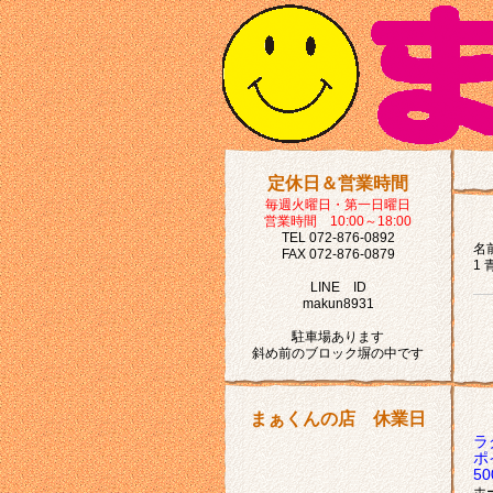
定休日＆営業時間
毎週火曜日・第一日曜日
営業時間 10:00～18:00
TEL 072-876-0892
名前
FAX 072-876-0879
1 
LINE ID
makun8931
駐車場あります
斜め前のブロック塀の中です
まぁくんの店 休業日
ラ
ポ
5
ホ