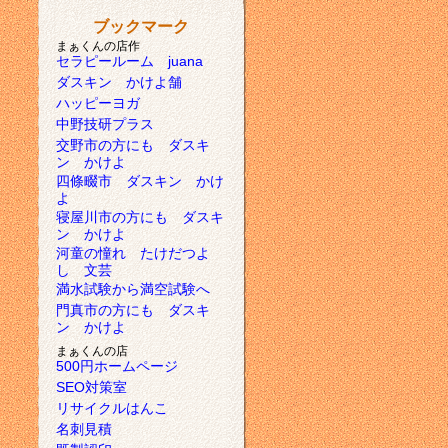
ブックマーク
まぁくんの店作
セラピールーム juana
ダスキン かけよ舗
ハッピーヨガ
中野技研プラス
交野市の方にも ダスキ
ン かけよ
四條畷市 ダスキン かけ
よ
寝屋川市の方にも ダスキ
ン かけよ
河童の憧れ たけだつよ
し 文芸
満水試験から満空試験へ
門真市の方にも ダスキ
ン かけよ
まぁくんの店
500円ホームページ
SEO対策室
リサイクルはんこ
名刺見積