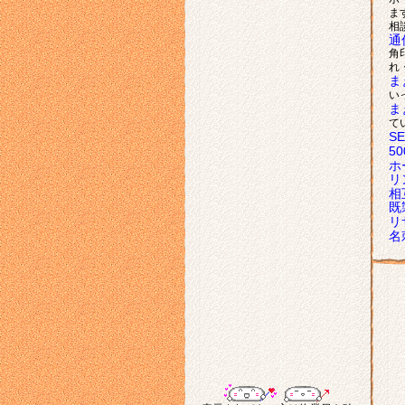
ま
相
通
角
れ
ま
い
ま
て
S
5
ホ
リ
相
既
リ
名