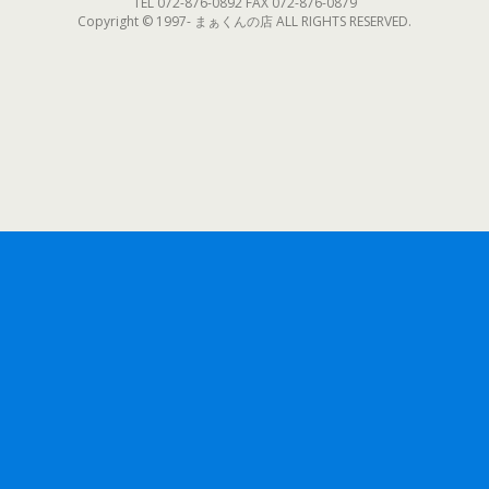
TEL 072-876-0892 FAX 072-876-0879
Copyright © 1997- まぁくんの店 ALL RIGHTS RESERVED.