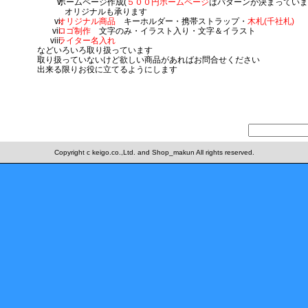
ホームページ作成(
５００円ホームページ
はパターンが決まっていま
オリジナルも承ります
オリジナル商品
キーホルダー・携帯ストラップ・
木札(千社札)
ロゴ制作
文字のみ・イラスト入り・文字＆イラスト
ライター名入れ
などいろいろ取り扱っています
取り扱っていないけど欲しい商品があればお問合せください
出来る限りお役に立てるようにします
Copyright c keigo.co.,Ltd. and Shop_makun All rights reserved.