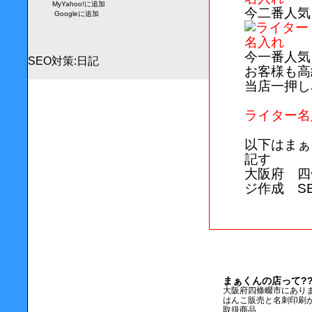
MyYahoo!に追加
今二番人気
Googleに追加
今一番人気
SEO対策
:
日記
お客様も高
当店一押し
ライター名
以下はまぁ
記す
大阪府 四
ジ作成 S
まぁくんの店って??
大阪府四條畷市にあり
はんこ販売と名刺印刷
取扱商品