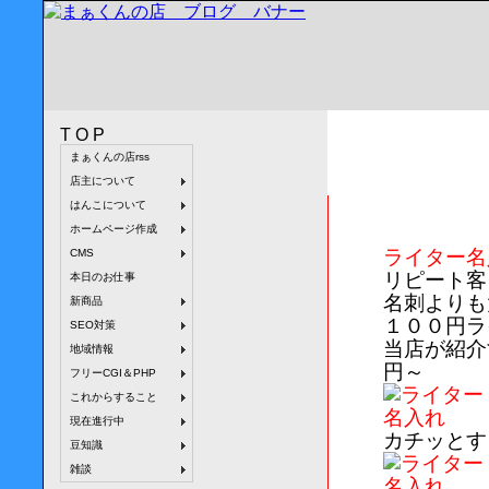
TOP
まぁくんの店rss
ライター名入れ
店主について
はんこについて
ホームページ作成
ライター名
CMS
リピート客
本日のお仕事
名刺よりも
新商品
１００円ラ
SEO対策
当店が紹介
地域情報
円～
フリーCGI＆PHP
これからすること
現在進行中
カチッとす
豆知識
雑談