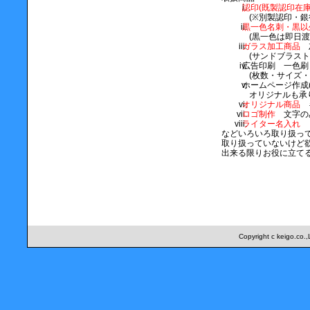
認印(既製認印在庫
(※別製認印・銀
黒一色名刺・黒以
(黒一色は即日渡
ガラス加工商品
灰
(サンドブラス
広告印刷 一色
(枚数・サイズ
ホームページ作成
オリジナルも承
オリジナル商品
キ
ロゴ制作
文字の
ライター名入れ
などいろいろ取り扱っ
取り扱っていないけど
出来る限りお役に立て
Copyright c keigo.co.,