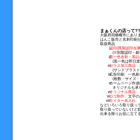
まぁくんの店って??
大阪府四條畷市にあり
はんこ販売と名刺印刷
取扱商品
認印(既製認印在庫
(※別製認印・銀
黒一色名刺・黒以
(黒一色は即日渡
ガラス加工商品
灰
(サンドブラス
広告印刷 一色
(枚数・サイズ
ホームページ作成
オリジナルも承
オリジナル商品
キ
ロゴ制作
文字の
ライター名入れ
などいろいろ取り扱っ
取り扱っていないけど
出来る限りお役に立て