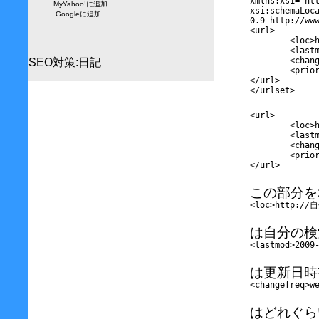
xmlns:xsi="ht
MyYahoo!に追加
xsi:schemaLoc
Googleに追加
0.9 http://ww
<url>
	<loc>
	<last
	<chan
SEO対策
:
日記
	<prio
</url>
</urlset>
<url>
	<lo
	<last
	<chan
	<prio
</url>
この部分を
<loc>http:/
は自分の検
<lastmod>2009
は更新日時
<changefreq>w
はどれぐら