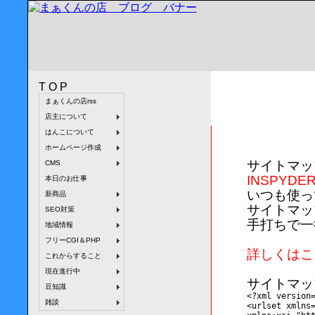
TOP
まぁくんの店rss
サイトマップ作
店主について
はんこについて
ホームページ作成
サイトマッ
CMS
INSPYDE
本日のお仕事
いつも使っ
新商品
サイトマッ
SEO対策
手打ちで一
地域情報
フリーCGI＆PHP
詳しくはこ
これからすること
現在進行中
サイトマッ
豆知識
<?xml version
雑談
<urlset xmlns