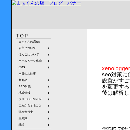
TOP
まぁくんの店rss
xenologg
店主について
はんこについて
ホームページ作成
xenologger
CMS
seo対策
本日のお仕事
設置がすご
新商品
を変更する
SEO対策
後は解析し
地域情報
フリーCGI＆PHP
これからすること
現在進行中
豆知識
雑談
<script type=