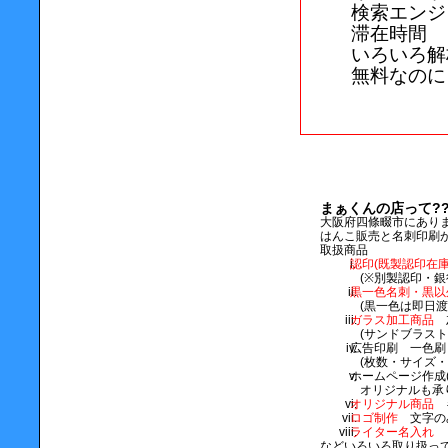
検索エンジ
滞在時間
いろいろ解
無料なのに
まぁくんの店って??
大阪府四條畷市にあり
はんこ販売と名刺印刷
取扱商品
認印(既製認印在庫
(※別製認印・銀
黒一色名刺・黒以
(黒一色は即日渡
ガラス加工商品
灰
(サンドブラス
広告印刷 一色
(枚数・サイズ
ホームページ作成
オリジナルも承
オリジナル商品
キ
ロゴ制作
文字の
ライター名入れ
などいろいろ取り扱っ