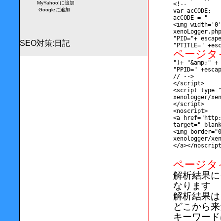
MyYahoo!に追加
<!--
Googleに追加
var acCODE;
acCODE = "
<img width='0
xenoLogger.ph
"PID="+ escap
SEO対策
:
日記
"PTITLE=" +es
ページタ
")+ "&amp;" +
"PPID=" +esca
// -->
</script>
<script type=
xenologger/xe
</script>
<noscript>
<a href="http
target="_bl
<img border="
xenologger/xe
</a></noscrip
ページタ
解析結果に
なります
解析結果は
どこから来
キーワード