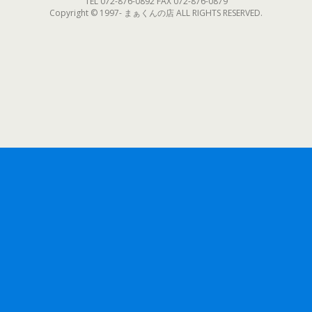
TEL 072-876-0892 FAX 072-876-0879
Copyright © 1997- まぁくんの店 ALL RIGHTS RESERVED.