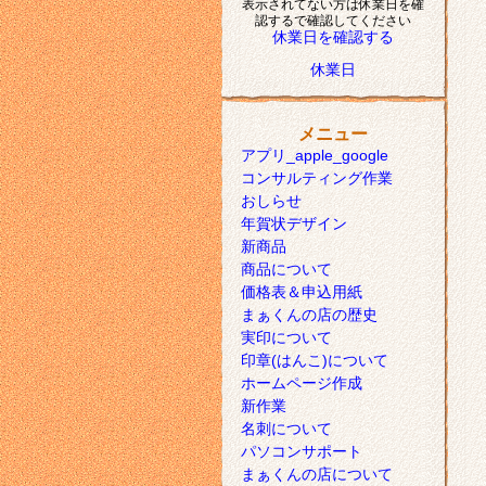
表示されてない方は休業日を確
認するで確認してください
休業日を確認する
休業日
メニュー
アプリ_apple_google
コンサルティング作業
おしらせ
年賀状デザイン
新商品
商品について
価格表＆申込用紙
まぁくんの店の歴史
実印について
印章(はんこ)について
ホームページ作成
新作業
名刺について
パソコンサポート
まぁくんの店について