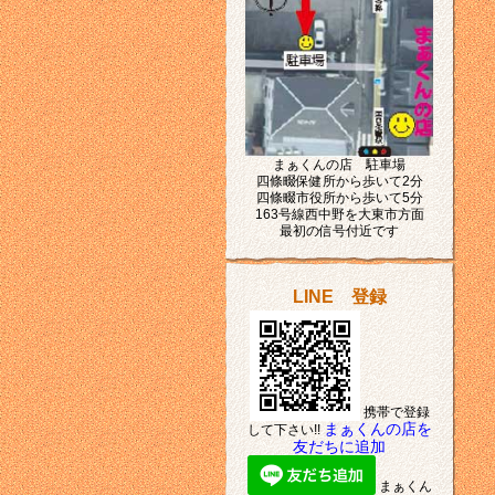
まぁくんの店 駐車場
四條畷保健所から歩いて2分
四條畷市役所から歩いて5分
163号線西中野を大東市方面
最初の信号付近です
LINE 登録
携帯で登録
まぁくんの店を
して下さい!!
友だちに追加
まぁくん