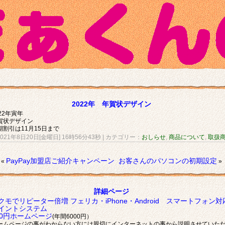
2022年 年賀状デザイン
022年寅年
賀状デザイン
期割引は11月15日まで
2021年8日20日[金曜日] 16時56分43秒
| カテゴリー：
おしらせ
,
商品について
,
取扱
PayPay加盟店ご紹介キャンペーン
お客さんのパソコンの初期設定
«
»
詳細ページ
クモでリピーター倍増 フェリカ・iPhone・Android スマートフォン対
イントシステム
00円ホームページ
(年間6000円）
ームページの事がわからない方には親切にインターネットの事から説明させていた