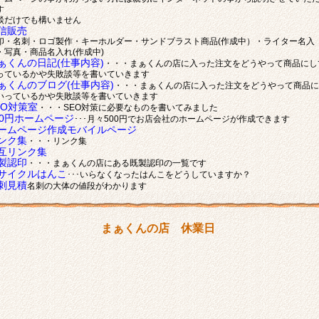
す
談だけでも構いません
信販売
印・名刺・ロゴ製作・キーホルダー・サンドブラスト商品(作成中）・ライター名入
・写真・商品名入れ(作成中)
ぁくんの日記(仕事内容)
・・・まぁくんの店に入った注文をどうやって商品にし
っているかや失敗談等を書いていきます
ぁくんのブログ(仕事内容)
・・・まぁくんの店に入った注文をどうやって商品に
いっているかや失敗談等を書いていきます
EO対策室
・・・SEO対策に必要なものを書いてみました
00円ホームページ
･･･月々500円でお店会社のホームページが作成できます
ームページ作成モバイルページ
ンク集
・・・リンク集
互リンク集
製認印
・・・まぁくんの店にある既製認印の一覧です
サイクルはんこ
･･･いらなくなったはんこをどうしていますか？
刺見積
名刺の大体の値段がわかります
まぁくんの店 休業日