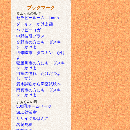
ブックマーク
まぁくんの店作
セラピールーム juana
ダスキン かけよ舗
ハッピーヨガ
中野技研プラス
交野市の方にも ダスキ
ン かけよ
四條畷市 ダスキン かけ
よ
寝屋川市の方にも ダスキ
ン かけよ
河童の憧れ たけだつよ
し 文芸
満水試験から満空試験へ
門真市の方にも ダスキ
ン かけよ
まぁくんの店
500円ホームページ
SEO対策室
リサイクルはんこ
名刺見積