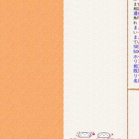
ま
相
通
角
れ
ま
い
ま
て
S
5
ホ
リ
相
既
リ
名