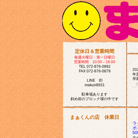
定休日＆営業時間
毎週火曜日・第一日曜日
営業時間 10:00～18:00
TEL 072-876-0892
2
FAX 072-876-0879
年
早
LINE ID
makun8931
駐車場あります
斜め前のブロック塀の中です
まぁくんの店 休業日
ラ
ポ
5
ホ