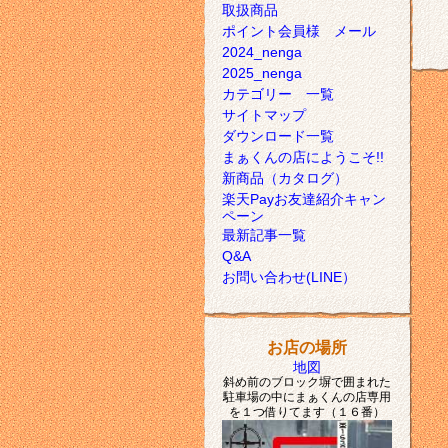
取扱商品
ポイント会員様 メール
2024_nenga
2025_nenga
カテゴリー 一覧
サイトマップ
ダウンロード一覧
まぁくんの店にようこそ!!
新商品（カタログ）
楽天Payお友達紹介キャン
ペーン
最新記事一覧
Q&A
お問い合わせ(LINE）
お店の場所
地図
斜め前のブロック塀で囲まれた
駐車場の中にまぁくんの店専用
を１つ借りてます（１６番）