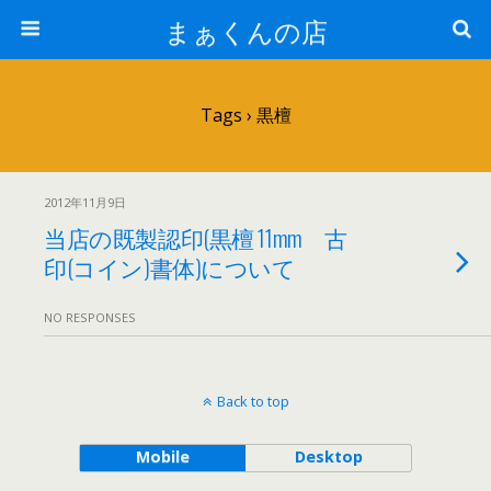
まぁくんの店
Tags › 黒檀
2012年11月9日
当店の既製認印(黒檀 11mm 古
印(コイン)書体)について
NO RESPONSES
Back to top
Mobile
Desktop