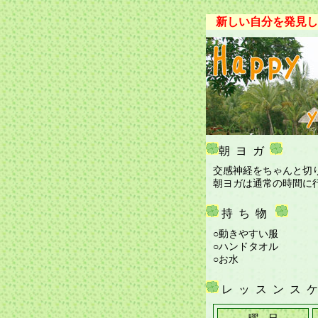
新しい自分を発見しま
朝ヨガ
交感神経をちゃんと切
朝ヨガは通常の時間に
持ち物
○動きやすい服
○ハンドタオル
○お水
レッスンス