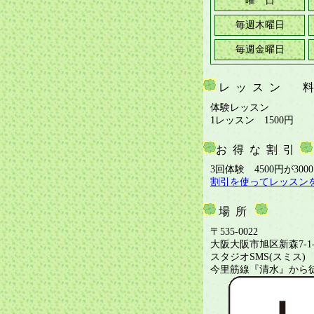
曜 日
毎週木曜日
毎週金曜日
レッスン 
体験レッスン
1レッスン 1500円
お得な割引
3回体験 4500円が30
割引を使ってレッスン
場所
〒535-0022
大阪大阪市旭区新森7-1-
スタジオSMS(スミス)
今里筋線『清水』から