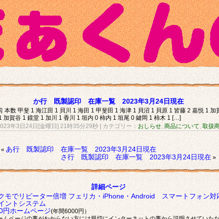
か行 既製認印 在庫一覧 2023年3月24日現在
 本数 甲斐 1 海江田 1 貝川 1 海田 1 甲斐田 1 海津 1 貝沼 1 貝原 1 皆藤 2 嘉悦 1 加
1 加賀谷 1 鏡堂 1 加川 1 香川 1 垣内 0 柿内 1 垣尾 0 鍵岡 1 柿木 1 […]
2023年3日24日[金曜日] 21時35分29秒
| カテゴリー：
おしらせ
,
商品について
,
取扱
あ行 既製認印 在庫一覧 2023年3月24日現在
«
さ行 既製認印 在庫一覧 2023年3月24日現在
»
詳細ページ
クモでリピーター倍増 フェリカ・iPhone・Android スマートフォン対
イントシステム
00円ホームページ
(年間6000円）
ームページの事がわからない方には親切にインターネットの事から説明させていた