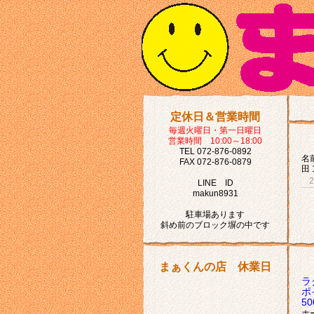
定休日＆営業時間
毎週火曜日・第一日曜日
営業時間 10:00～18:00
TEL 072-876-0892
名前
FAX 072-876-0879
田 
LINE ID
makun8931
駐車場あります
斜め前のブロック塀の中です
まぁくんの店 休業日
ラ
ポ
5
ホ