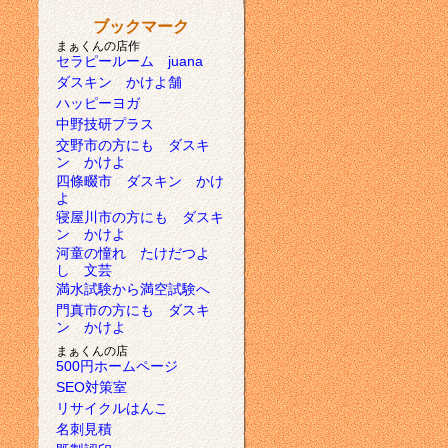
ブックマーク
まぁくんの店作
セラピールーム juana
ダスキン かけよ舗
ハッピーヨガ
中野技研プラス
交野市の方にも ダスキ
ン かけよ
四條畷市 ダスキン かけ
よ
寝屋川市の方にも ダスキ
ン かけよ
河童の憧れ たけだつよ
し 文芸
満水試験から満空試験へ
門真市の方にも ダスキ
ン かけよ
まぁくんの店
500円ホームページ
SEO対策室
リサイクルはんこ
名刺見積