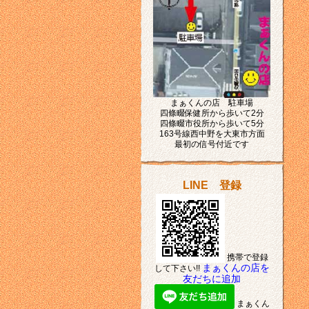
まぁくんの店 駐車場
四條畷保健所から歩いて2分
四條畷市役所から歩いて5分
163号線西中野を大東市方面
最初の信号付近です
LINE 登録
携帯で登録
まぁくんの店を
して下さい!!
友だちに追加
まぁくん