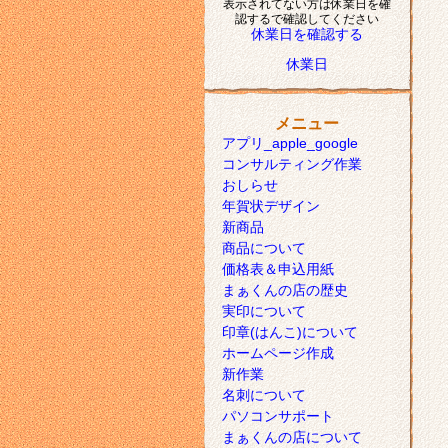
表示されてない方は休業日を確
認するで確認してください
休業日を確認する
休業日
メニュー
アプリ_apple_google
コンサルティング作業
おしらせ
年賀状デザイン
新商品
商品について
価格表＆申込用紙
まぁくんの店の歴史
実印について
印章(はんこ)について
ホームページ作成
新作業
名刺について
パソコンサポート
まぁくんの店について