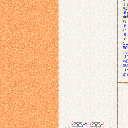
ま
相
通
角
れ
ま
い
ま
て
S
5
ホ
リ
相
既
リ
名