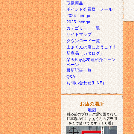
取扱商品
ポイント会員様 メール
2024_nenga
2025_nenga
カテゴリー 一覧
サイトマップ
ダウンロード一覧
まぁくんの店にようこそ!!
新商品（カタログ）
楽天Payお友達紹介キャン
ペーン
最新記事一覧
Q&A
お問い合わせ(LINE）
お店の場所
地図
斜め前のブロック塀で囲まれた
駐車場の中にまぁくんの店専用
を１つ借りてます（１６番）