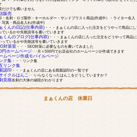
す
談だけでも構いません
信販売
印・名刺・ロゴ製作・キーホルダー・サンドブラスト商品(作成中）・ライター名入
・写真・商品名入れ(作成中)
ぁくんの日記(仕事内容)
・・・まぁくんの店に入った注文をどうやって商品にし
っているかや失敗談等を書いていきます
ぁくんのブログ(仕事内容)
・・・まぁくんの店に入った注文をどうやって商品に
いっているかや失敗談等を書いていきます
EO対策室
・・・SEO対策に必要なものを書いてみました
00円ホームページ
･･･月々500円でお店会社のホームページが作成できます
ームページ作成モバイルページ
ンク集
・・・リンク集
互リンク集
製認印
・・・まぁくんの店にある既製認印の一覧です
サイクルはんこ
･･･いらなくなったはんこをどうしていますか？
刺見積
名刺の大体の値段がわかります
まぁくんの店 休業日