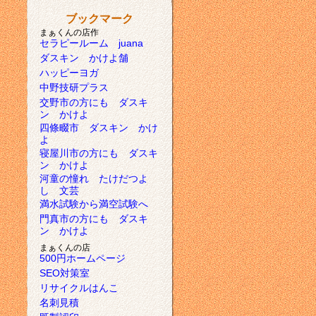
ブックマーク
まぁくんの店作
セラピールーム juana
ダスキン かけよ舗
ハッピーヨガ
中野技研プラス
交野市の方にも ダスキ
ン かけよ
四條畷市 ダスキン かけ
よ
寝屋川市の方にも ダスキ
ン かけよ
河童の憧れ たけだつよ
し 文芸
満水試験から満空試験へ
門真市の方にも ダスキ
ン かけよ
まぁくんの店
500円ホームページ
SEO対策室
リサイクルはんこ
名刺見積