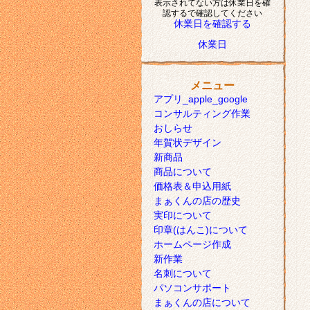
表示されてない方は休業日を確
認するで確認してください
休業日を確認する
休業日
メニュー
アプリ_apple_google
コンサルティング作業
おしらせ
年賀状デザイン
新商品
商品について
価格表＆申込用紙
まぁくんの店の歴史
実印について
印章(はんこ)について
ホームページ作成
新作業
名刺について
パソコンサポート
まぁくんの店について