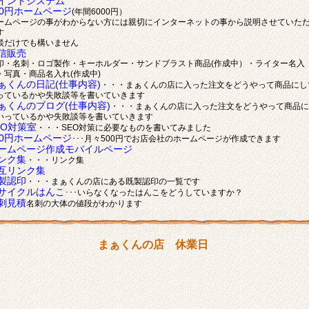
イントシステム
00円ホームページ
(年間6000円）
ームページの事がわからない方には親切にインターネットの事から説明させていた
す
談だけでも構いません
信販売
印・名刺・ロゴ製作・キーホルダー・サンドブラスト商品(作成中）・ライター名入
・写真・商品名入れ(作成中)
ぁくんの日記(仕事内容)
・・・まぁくんの店に入った注文をどうやって商品にし
っているかや失敗談等を書いていきます
ぁくんのブログ(仕事内容)
・・・まぁくんの店に入った注文をどうやって商品に
いっているかや失敗談等を書いていきます
EO対策室
・・・SEO対策に必要なものを書いてみました
00円ホームページ
･･･月々500円でお店会社のホームページが作成できます
ームページ作成モバイルページ
ンク集
・・・リンク集
互リンク集
製認印
・・・まぁくんの店にある既製認印の一覧です
サイクルはんこ
･･･いらなくなったはんこをどうしていますか？
刺見積
名刺の大体の値段がわかります
まぁくんの店 休業日