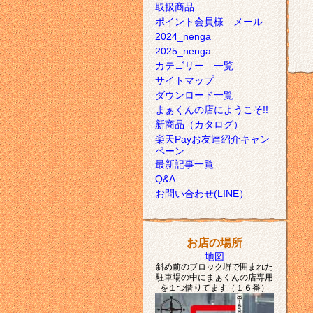
取扱商品
ポイント会員様 メール
2024_nenga
2025_nenga
カテゴリー 一覧
サイトマップ
ダウンロード一覧
まぁくんの店にようこそ!!
新商品（カタログ）
楽天Payお友達紹介キャン
ペーン
最新記事一覧
Q&A
お問い合わせ(LINE）
お店の場所
地図
斜め前のブロック塀で囲まれた
駐車場の中にまぁくんの店専用
を１つ借りてます（１６番）