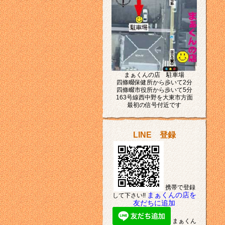
まぁくんの店 駐車場
四條畷保健所から歩いて2分
四條畷市役所から歩いて5分
163号線西中野を大東市方面
最初の信号付近です
LINE 登録
携帯で登録
まぁくんの店を
して下さい!!
友だちに追加
まぁくん