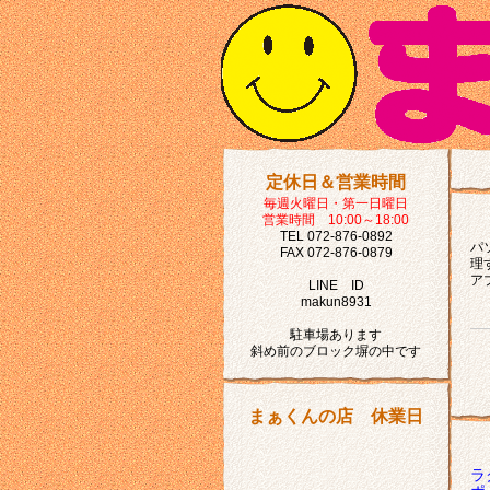
定休日＆営業時間
毎週火曜日・第一日曜日
営業時間 10:00～18:00
TEL 072-876-0892
パ
FAX 072-876-0879
理
ア
LINE ID
makun8931
駐車場あります
斜め前のブロック塀の中です
まぁくんの店 休業日
ラ