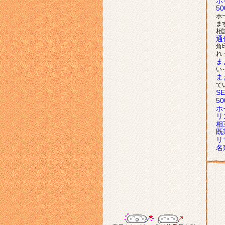
ポ
5
ホ
ま
相
通
角
れ
ま
い
ま
て
S
5
ホ
リ
相
既
リ
名