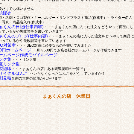
す
談だけでも構いません
信販売
印・名刺・ロゴ製作・キーホルダー・サンドブラスト商品(作成中）・ライター名入
・写真・商品名入れ(作成中)
ぁくんの日記(仕事内容)
・・・まぁくんの店に入った注文をどうやって商品にし
っているかや失敗談等を書いていきます
ぁくんのブログ(仕事内容)
・・・まぁくんの店に入った注文をどうやって商品に
いっているかや失敗談等を書いていきます
EO対策室
・・・SEO対策に必要なものを書いてみました
00円ホームページ
･･･月々500円でお店会社のホームページが作成できます
ームページ作成モバイルページ
ンク集
・・・リンク集
互リンク集
製認印
・・・まぁくんの店にある既製認印の一覧です
サイクルはんこ
･･･いらなくなったはんこをどうしていますか？
刺見積
名刺の大体の値段がわかります
まぁくんの店 休業日