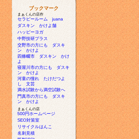
ブックマーク
まぁくんの店作
セラピールーム juana
ダスキン かけよ舗
ハッピーヨガ
中野技研プラス
交野市の方にも ダスキ
ン かけよ
四條畷市 ダスキン かけ
よ
寝屋川市の方にも ダスキ
ン かけよ
河童の憧れ たけだつよ
し 文芸
満水試験から満空試験へ
門真市の方にも ダスキ
ン かけよ
まぁくんの店
500円ホームページ
SEO対策室
リサイクルはんこ
名刺見積