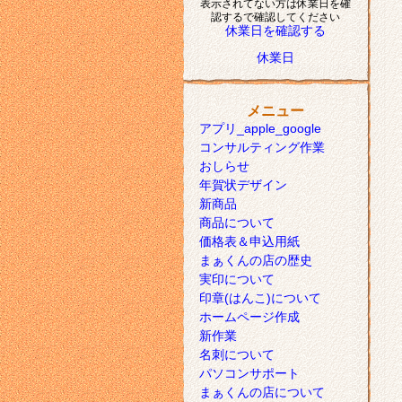
表示されてない方は休業日を確
認するで確認してください
休業日を確認する
休業日
メニュー
アプリ_apple_google
コンサルティング作業
おしらせ
年賀状デザイン
新商品
商品について
価格表＆申込用紙
まぁくんの店の歴史
実印について
印章(はんこ)について
ホームページ作成
新作業
名刺について
パソコンサポート
まぁくんの店について