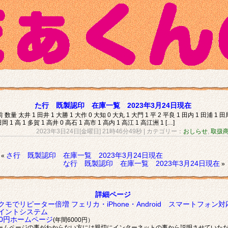
た行 既製認印 在庫一覧 2023年3月24日現在
 数量 太井 1 田井 1 大勝 1 大作 0 大知 0 大丸 1 大門 1 平 2 平良 1 田内 1 田浦 1 田
田岡 1 高 1 多賀 1 高井 0 高石 1 高市 1 高内 1 高江 1 高江洲 1 […]
2023年3日24日[金曜日] 21時46分49秒
| カテゴリー：
おしらせ
,
取扱
さ行 既製認印 在庫一覧 2023年3月24日現在
«
な行 既製認印 在庫一覧 2023年3月24日現在
»
詳細ページ
クモでリピーター倍増 フェリカ・iPhone・Android スマートフォン対
イントシステム
00円ホームページ
(年間6000円）
ームページの事がわからない方には親切にインターネットの事から説明させていた