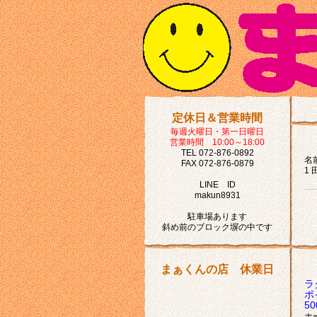
定休日＆営業時間
毎週火曜日・第一日曜日
営業時間 10:00～18:00
TEL 072-876-0892
名前
FAX 072-876-0879
1 
LINE ID
makun8931
駐車場あります
斜め前のブロック塀の中です
まぁくんの店 休業日
ラ
ポ
5
ホ