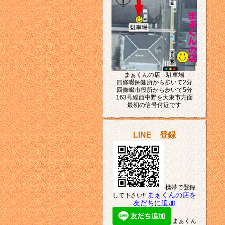
まぁくんの店 駐車場
四條畷保健所から歩いて2分
四條畷市役所から歩いて5分
163号線西中野を大東市方面
最初の信号付近です
LINE 登録
携帯で登録
まぁくんの店を
して下さい!!
友だちに追加
まぁくん