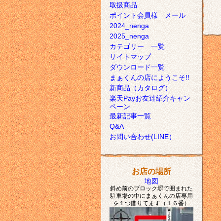
取扱商品
ポイント会員様 メール
2024_nenga
2025_nenga
カテゴリー 一覧
サイトマップ
ダウンロード一覧
まぁくんの店にようこそ!!
新商品（カタログ）
楽天Payお友達紹介キャン
ペーン
最新記事一覧
Q&A
お問い合わせ(LINE）
お店の場所
地図
斜め前のブロック塀で囲まれた
駐車場の中にまぁくんの店専用
を１つ借りてます（１６番）