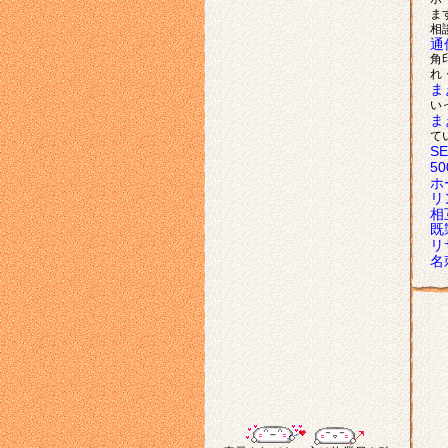
ま
相
通
角
れ
ま
い
ま
て
S
5
ホ
リ
相
既
リ
名