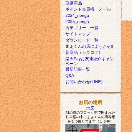
取扱商品
ポイント会員様 メール
2024_nenga
2025_nenga
カテゴリー 一覧
サイトマップ
ダウンロード一覧
まぁくんの店にようこそ!!
新商品（カタログ）
楽天Payお友達紹介キャン
ペーン
最新記事一覧
Q&A
お問い合わせ(LINE）
お店の場所
地図
斜め前のブロック塀で囲まれた
駐車場の中にまぁくんの店専用
を１つ借りてます（１６番）