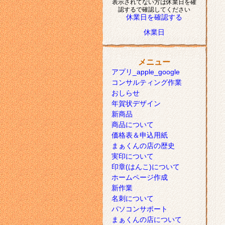
表示されてない方は休業日を確
認するで確認してください
休業日を確認する
休業日
メニュー
アプリ_apple_google
コンサルティング作業
おしらせ
年賀状デザイン
新商品
商品について
価格表＆申込用紙
まぁくんの店の歴史
実印について
印章(はんこ)について
ホームページ作成
新作業
名刺について
パソコンサポート
まぁくんの店について