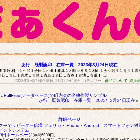
あ行 既製認印 在庫一覧 2023年3月24日現在
 本数 相川 1 相沢 1 会田 1 相田 1 相葉 1 相原 0 相見 1 相山 1 会 0 阿江 1 青井 1 青
青石 1 青江 1 青木 1 青崎 1 青島 1 青田 1 青谷 1 青地 1 青砥 1 […]
2023年3日24日[金曜日] 21時22分46秒
| カテゴリー：
商品について
,
取扱
FullFree(データベース)で町内会の名簿作製サンプル
«
か行 既製認印 在庫一覧 2023年3月24日現在
»
詳細ページ
クモでリピーター倍増 フェリカ・iPhone・Android スマートフォン対
イントシステム
00円ホームページ
(年間6000円）
ームページの事がわからない方には親切にインターネットの事から説明させていた