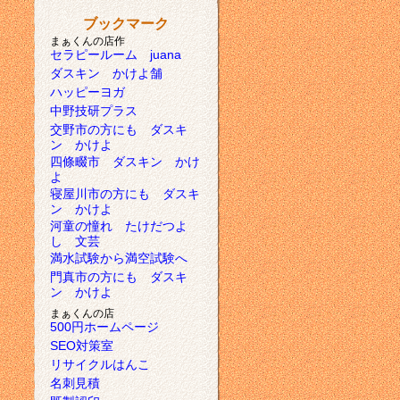
ブックマーク
まぁくんの店作
セラピールーム juana
ダスキン かけよ舗
ハッピーヨガ
中野技研プラス
交野市の方にも ダスキ
ン かけよ
四條畷市 ダスキン かけ
よ
寝屋川市の方にも ダスキ
ン かけよ
河童の憧れ たけだつよ
し 文芸
満水試験から満空試験へ
門真市の方にも ダスキ
ン かけよ
まぁくんの店
500円ホームページ
SEO対策室
リサイクルはんこ
名刺見積