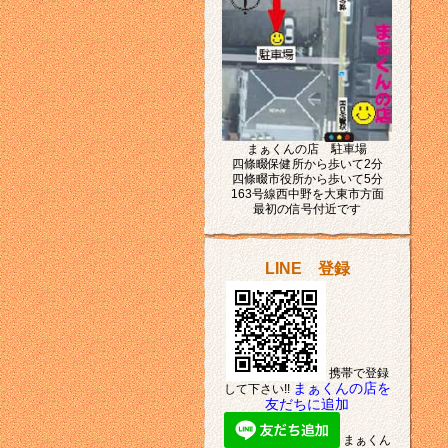
まぁくんの店 駐車場
四條畷保健所から歩いて2分
四條畷市役所から歩いて5分
163号線西中野を大東市方面
最初の信号付近です
LINE 登録
携帯で登録
まぁくんの店を
して下さい!!
友だちに追加
まぁくん