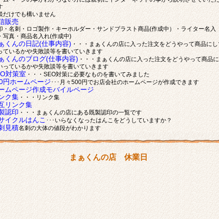
す
談だけでも構いません
信販売
印・名刺・ロゴ製作・キーホルダー・サンドブラスト商品(作成中）・ライター名入
・写真・商品名入れ(作成中)
ぁくんの日記(仕事内容)
・・・まぁくんの店に入った注文をどうやって商品にし
っているかや失敗談等を書いていきます
ぁくんのブログ(仕事内容)
・・・まぁくんの店に入った注文をどうやって商品に
いっているかや失敗談等を書いていきます
EO対策室
・・・SEO対策に必要なものを書いてみました
00円ホームページ
･･･月々500円でお店会社のホームページが作成できます
ームページ作成モバイルページ
ンク集
・・・リンク集
互リンク集
製認印
・・・まぁくんの店にある既製認印の一覧です
サイクルはんこ
･･･いらなくなったはんこをどうしていますか？
刺見積
名刺の大体の値段がわかります
まぁくんの店 休業日