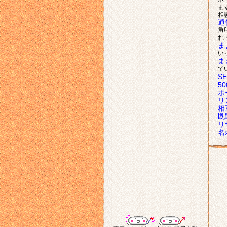
ま
相
通
角
れ
ま
い
ま
て
S
5
ホ
リ
相
既
リ
名