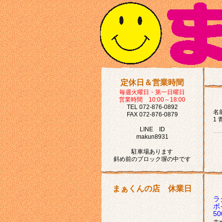
定休日＆営業時間
毎週火曜日・第一日曜日
営業時間 10:00～18:00
TEL 072-876-0892
名前
FAX 072-876-0879
1 
LINE ID
makun8931
駐車場あります
斜め前のブロック塀の中です
まぁくんの店 休業日
ラ
ポ
5
ホ