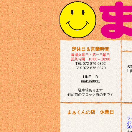
定休日＆営業時間
毎週火曜日・第一日曜日
営業時間 10:00～18:00
TEL 072-876-0892
名前
FAX 072-876-0879
1 
LINE ID
makun8931
駐車場あります
斜め前のブロック塀の中です
まぁくんの店 休業日
ラ
ポ
5
ホ