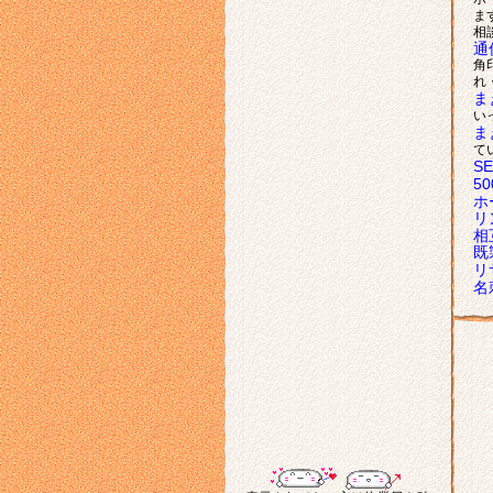
ま
相
通
角
れ
ま
い
ま
て
S
5
ホ
リ
相
既
リ
名