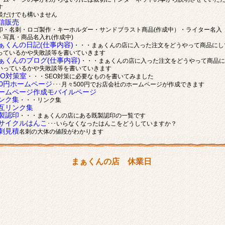
す
談だけでも構いません
信販売
印・名刺・ロゴ製作・キーホルダー・サンドブラスト商品(作成中）・ライター名入
・写真・商品名入れ(作成中)
ぁくんの日記(仕事内容)
・・・まぁくんの店に入った注文をどうやって商品にし
っているかや失敗談等を書いていきます
ぁくんのブログ(仕事内容)
・・・まぁくんの店に入った注文をどうやって商品に
いっているかや失敗談等を書いていきます
EO対策室
・・・SEO対策に必要なものを書いてみました
00円ホームページ
･･･月々500円でお店会社のホームページが作成できます
ームページ作成モバイルページ
ンク集
・・・リンク集
互リンク集
製認印
・・・まぁくんの店にある既製認印の一覧です
サイクルはんこ
･･･いらなくなったはんこをどうしていますか？
刺見積
名刺の大体の値段がわかります
まぁくんの店 休業日