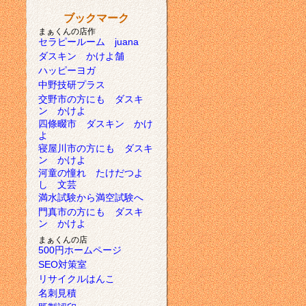
ブックマーク
まぁくんの店作
セラピールーム juana
ダスキン かけよ舗
ハッピーヨガ
中野技研プラス
交野市の方にも ダスキ
ン かけよ
四條畷市 ダスキン かけ
よ
寝屋川市の方にも ダスキ
ン かけよ
河童の憧れ たけだつよ
し 文芸
満水試験から満空試験へ
門真市の方にも ダスキ
ン かけよ
まぁくんの店
500円ホームページ
SEO対策室
リサイクルはんこ
名刺見積