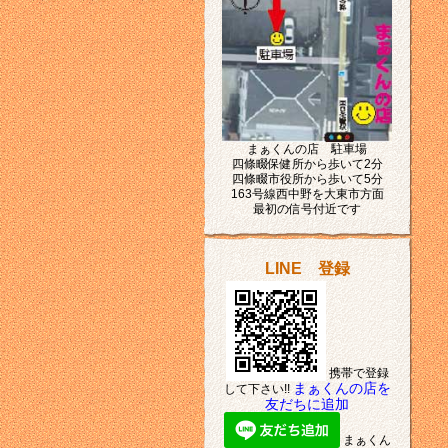
まぁくんの店 駐車場
四條畷保健所から歩いて2分
四條畷市役所から歩いて5分
163号線西中野を大東市方面
最初の信号付近です
LINE 登録
携帯で登録
まぁくんの店を
して下さい!!
友だちに追加
まぁくん