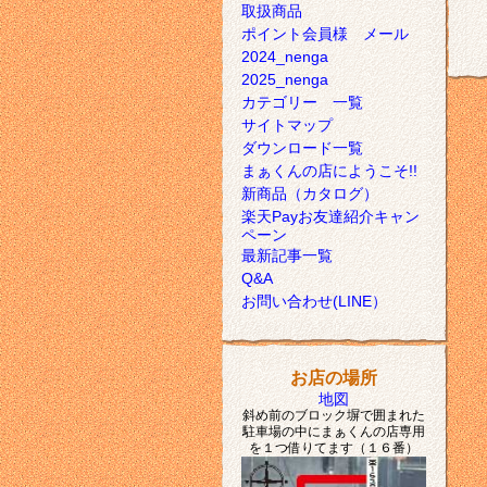
取扱商品
ポイント会員様 メール
2024_nenga
2025_nenga
カテゴリー 一覧
サイトマップ
ダウンロード一覧
まぁくんの店にようこそ!!
新商品（カタログ）
楽天Payお友達紹介キャン
ペーン
最新記事一覧
Q&A
お問い合わせ(LINE）
お店の場所
地図
斜め前のブロック塀で囲まれた
駐車場の中にまぁくんの店専用
を１つ借りてます（１６番）