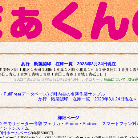
あ行 既製認印 在庫一覧 2023年3月24日現在
 本数 相川 1 相沢 1 会田 1 相田 1 相葉 1 相原 0 相見 1 相山 1 会 0 阿江 1 青井 1 青
青石 1 青江 1 青木 1 青崎 1 青島 1 青田 1 青谷 1 青地 1 青砥 1 […]
2023年3日24日[金曜日] 21時22分46秒
| カテゴリー：
商品について
,
取扱
FullFree(データベース)で町内会の名簿作製サンプル
«
か行 既製認印 在庫一覧 2023年3月24日現在
»
詳細ページ
クモでリピーター倍増 フェリカ・iPhone・Android スマートフォン対
イントシステム
00円ホームページ
(年間6000円）
ームページの事がわからない方には親切にインターネットの事から説明させていた