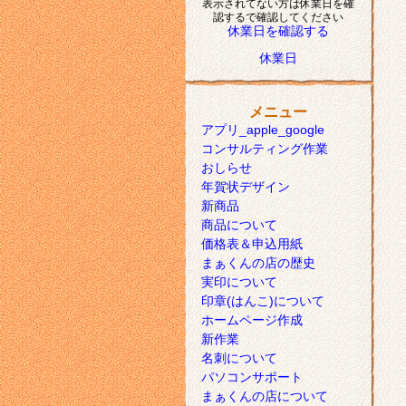
表示されてない方は休業日を確
認するで確認してください
休業日を確認する
休業日
メニュー
アプリ_apple_google
コンサルティング作業
おしらせ
年賀状デザイン
新商品
商品について
価格表＆申込用紙
まぁくんの店の歴史
実印について
印章(はんこ)について
ホームページ作成
新作業
名刺について
パソコンサポート
まぁくんの店について