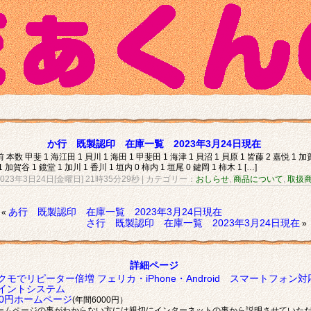
か行 既製認印 在庫一覧 2023年3月24日現在
 本数 甲斐 1 海江田 1 貝川 1 海田 1 甲斐田 1 海津 1 貝沼 1 貝原 1 皆藤 2 嘉悦 1 加
1 加賀谷 1 鏡堂 1 加川 1 香川 1 垣内 0 柿内 1 垣尾 0 鍵岡 1 柿木 1 […]
2023年3日24日[金曜日] 21時35分29秒
| カテゴリー：
おしらせ
,
商品について
,
取扱
あ行 既製認印 在庫一覧 2023年3月24日現在
«
さ行 既製認印 在庫一覧 2023年3月24日現在
»
詳細ページ
クモでリピーター倍増 フェリカ・iPhone・Android スマートフォン対
イントシステム
00円ホームページ
(年間6000円）
ームページの事がわからない方には親切にインターネットの事から説明させていた