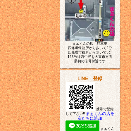
まぁくんの店 駐車場
四條畷保健所から歩いて2分
四條畷市役所から歩いて5分
163号線西中野を大東市方面
最初の信号付近です
LINE 登録
携帯で登録
まぁくんの店を
して下さい!!
友だちに追加
まぁくん