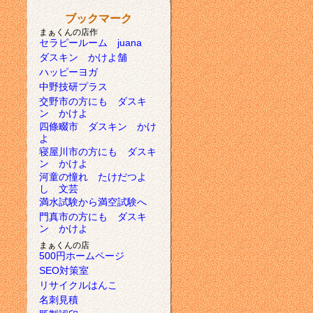
ブックマーク
まぁくんの店作
セラピールーム juana
ダスキン かけよ舗
ハッピーヨガ
中野技研プラス
交野市の方にも ダスキ
ン かけよ
四條畷市 ダスキン かけ
よ
寝屋川市の方にも ダスキ
ン かけよ
河童の憧れ たけだつよ
し 文芸
満水試験から満空試験へ
門真市の方にも ダスキ
ン かけよ
まぁくんの店
500円ホームページ
SEO対策室
リサイクルはんこ
名刺見積