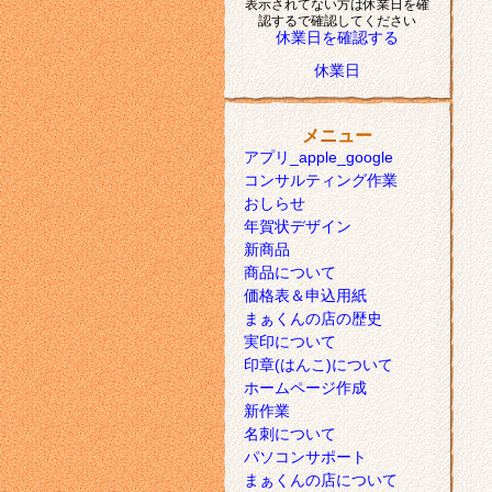
表示されてない方は休業日を確
認するで確認してください
休業日を確認する
休業日
メニュー
アプリ_apple_google
コンサルティング作業
おしらせ
年賀状デザイン
新商品
商品について
価格表＆申込用紙
まぁくんの店の歴史
実印について
印章(はんこ)について
ホームページ作成
新作業
名刺について
パソコンサポート
まぁくんの店について