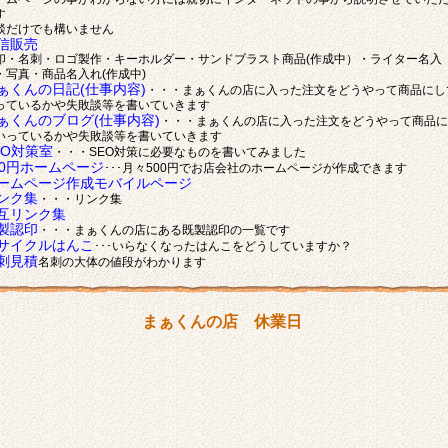
す
談だけでも構いません
信販売
印・名刺・ロゴ製作・キーホルダー・サンドブラスト商品(作成中）・ライター名入
・写真・商品名入れ(作成中)
ぁくんの日記(仕事内容)
・・・まぁくんの店に入った注文をどうやって商品にし
っているかや失敗談等を書いていきます
ぁくんのブログ(仕事内容)
・・・まぁくんの店に入った注文をどうやって商品に
いっているかや失敗談等を書いていきます
EO対策室
・・・SEO対策に必要なものを書いてみました
00円ホームページ
･･･月々500円でお店会社のホームページが作成できます
ームページ作成モバイルページ
ンク集
・・・リンク集
互リンク集
製認印
・・・まぁくんの店にある既製認印の一覧です
サイクルはんこ
･･･いらなくなったはんこをどうしていますか？
刺見積
名刺の大体の値段がわかります
まぁくんの店 休業日