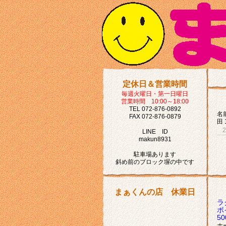
定休日＆営業時間
毎週火曜日・第一日曜日
営業時間 10:00～18:00
TEL 072-876-0892
名前
FAX 072-876-0879
田 
LINE ID
makun8931
駐車場あります
斜め前のブロック塀の中です
まぁくんの店 休業日
ラ
ポ
5
ホ