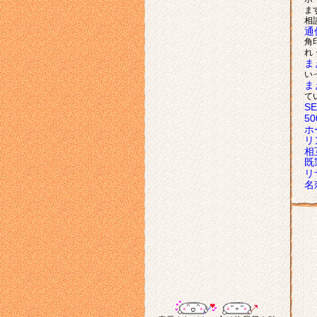
ま
相
通
角
れ
ま
い
ま
て
S
5
ホ
リ
相
既
リ
名