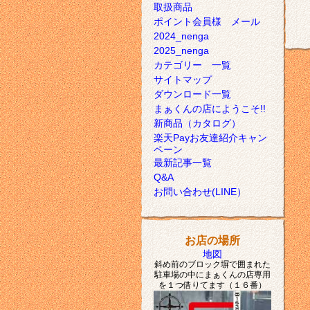
取扱商品
ポイント会員様 メール
2024_nenga
2025_nenga
カテゴリー 一覧
サイトマップ
ダウンロード一覧
まぁくんの店にようこそ!!
新商品（カタログ）
楽天Payお友達紹介キャン
ペーン
最新記事一覧
Q&A
お問い合わせ(LINE）
お店の場所
地図
斜め前のブロック塀で囲まれた
駐車場の中にまぁくんの店専用
を１つ借りてます（１６番）