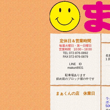
定休日＆営業時間
毎週火曜日・第一日曜日
営業時間 10:00～18:00
TEL 072-876-0892
名前
FAX 072-876-0879
1 
LINE ID
makun8931
駐車場あります
斜め前のブロック塀の中です
まぁくんの店 休業日
ラ
ポ
5
ホ