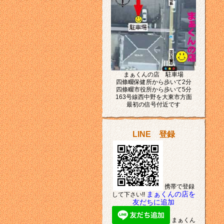
まぁくんの店 駐車場
四條畷保健所から歩いて2分
四條畷市役所から歩いて5分
163号線西中野を大東市方面
最初の信号付近です
LINE 登録
携帯で登録
まぁくんの店を
して下さい!!
友だちに追加
まぁくん