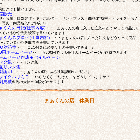
す
談だけでも構いません
信販売
印・名刺・ロゴ製作・キーホルダー・サンドブラスト商品(作成中）・ライター名入
・写真・商品名入れ(作成中)
ぁくんの日記(仕事内容)
・・・まぁくんの店に入った注文をどうやって商品にし
っているかや失敗談等を書いていきます
ぁくんのブログ(仕事内容)
・・・まぁくんの店に入った注文をどうやって商品に
いっているかや失敗談等を書いていきます
EO対策室
・・・SEO対策に必要なものを書いてみました
00円ホームページ
･･･月々500円でお店会社のホームページが作成できます
ームページ作成モバイルページ
ンク集
・・・リンク集
互リンク集
製認印
・・・まぁくんの店にある既製認印の一覧です
サイクルはんこ
･･･いらなくなったはんこをどうしていますか？
刺見積
名刺の大体の値段がわかります
まぁくんの店 休業日