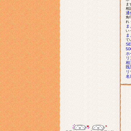
ま
相
通
角
れ
ま
い
ま
て
S
5
ホ
リ
相
既
リ
名