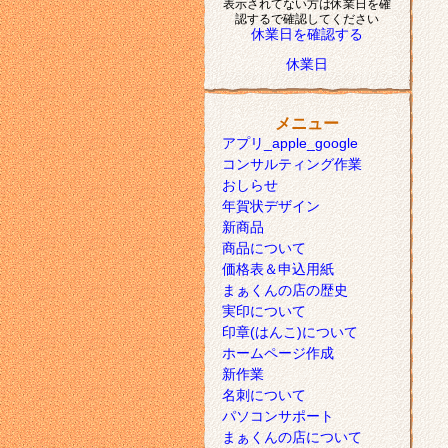
表示されてない方は休業日を確
認するで確認してください
休業日を確認する
休業日
メニュー
アプリ_apple_google
コンサルティング作業
おしらせ
年賀状デザイン
新商品
商品について
価格表＆申込用紙
まぁくんの店の歴史
実印について
印章(はんこ)について
ホームページ作成
新作業
名刺について
パソコンサポート
まぁくんの店について