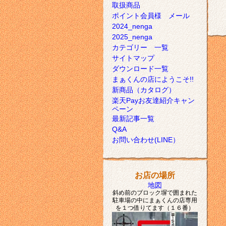
取扱商品
ポイント会員様 メール
2024_nenga
2025_nenga
カテゴリー 一覧
サイトマップ
ダウンロード一覧
まぁくんの店にようこそ!!
新商品（カタログ）
楽天Payお友達紹介キャン
ペーン
最新記事一覧
Q&A
お問い合わせ(LINE）
お店の場所
地図
斜め前のブロック塀で囲まれた
駐車場の中にまぁくんの店専用
を１つ借りてます（１６番）