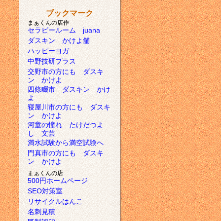
ブックマーク
まぁくんの店作
セラピールーム juana
ダスキン かけよ舗
ハッピーヨガ
中野技研プラス
交野市の方にも ダスキ
ン かけよ
四條畷市 ダスキン かけ
よ
寝屋川市の方にも ダスキ
ン かけよ
河童の憧れ たけだつよ
し 文芸
満水試験から満空試験へ
門真市の方にも ダスキ
ン かけよ
まぁくんの店
500円ホームページ
SEO対策室
リサイクルはんこ
名刺見積