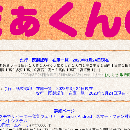
た行 既製認印 在庫一覧 2023年3月24日現在
 数量 太井 1 田井 1 大勝 1 大作 0 大知 0 大丸 1 大門 1 平 2 平良 1 田内 1 田浦 1 田
田岡 1 高 1 多賀 1 高井 0 高石 1 高市 1 高内 1 高江 1 高江洲 1 […]
2023年3日24日[金曜日] 21時46分49秒
| カテゴリー：
おしらせ
,
取扱
さ行 既製認印 在庫一覧 2023年3月24日現在
«
な行 既製認印 在庫一覧 2023年3月24日現在
»
詳細ページ
クモでリピーター倍増 フェリカ・iPhone・Android スマートフォン対
イントシステム
00円ホームページ
(年間6000円）
ームページの事がわからない方には親切にインターネットの事から説明させていた