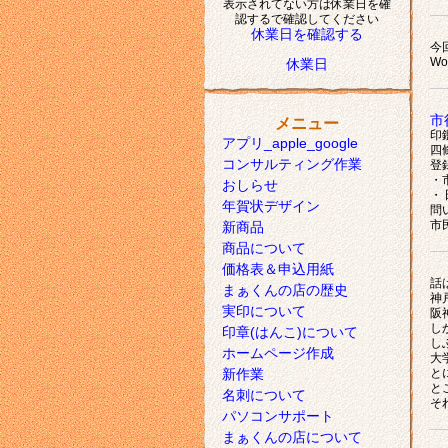
表示されてない方は休業日を確
認するで確認してください
休業日を確認する
今
Wo
休業日
市
メニュー
印
アプリ_apple_google
四
コンサルティング作業
登
・
おしらせ
・
年賀状デザイン
問
市民
新商品
商品について
価格表＆申込用紙
話
まぁくんの店の歴史
神
実印について
阪
し
印章(はんこ)について
し
ホームページ作成
大
新作業
と
と
名刺について
そ
パソコンサポート
まぁくんの店について