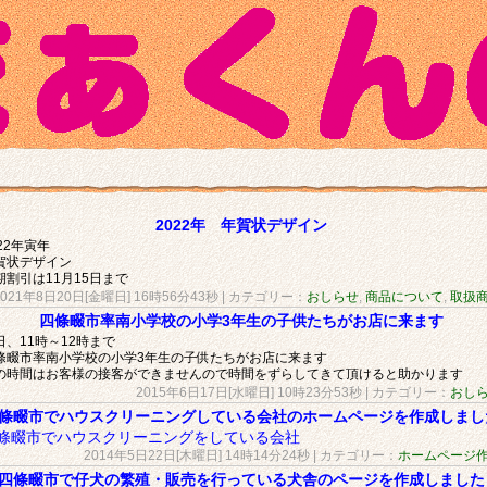
2022年 年賀状デザイン
022年寅年
賀状デザイン
期割引は11月15日まで
2021年8日20日[金曜日] 16時56分43秒
| カテゴリー：
おしらせ
,
商品について
,
取扱
四條畷市率南小学校の小学3年生の子供たちがお店に来ます
日、11時～12時まで
條畷市率南小学校の小学3年生の子供たちがお店に来ます
の時間はお客様の接客ができませんので時間をずらしてきて頂けると助かります
2015年6日17日[水曜日] 10時23分53秒
| カテゴリー：
おし
條畷市でハウスクリーニングしている会社のホームページを作成しまし
條畷市でハウスクリーニングをしている会社
2014年5日22日[木曜日] 14時14分24秒
| カテゴリー：
ホームページ
四條畷市で仔犬の繁殖・販売を行っている犬舎のページを作成しました