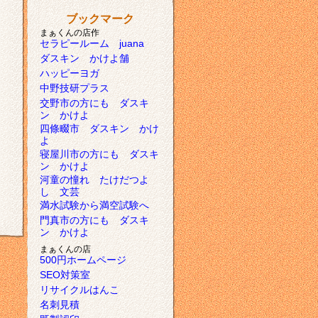
ブックマーク
まぁくんの店作
セラピールーム juana
ダスキン かけよ舗
ハッピーヨガ
中野技研プラス
交野市の方にも ダスキ
ン かけよ
四條畷市 ダスキン かけ
よ
寝屋川市の方にも ダスキ
ン かけよ
河童の憧れ たけだつよ
し 文芸
満水試験から満空試験へ
門真市の方にも ダスキ
ン かけよ
まぁくんの店
500円ホームページ
SEO対策室
リサイクルはんこ
名刺見積