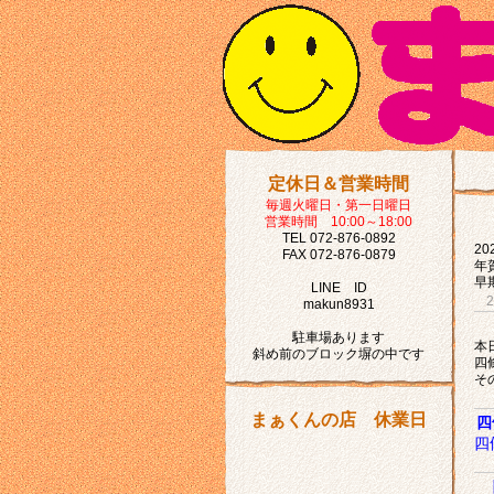
定休日＆営業時間
毎週火曜日・第一日曜日
営業時間 10:00～18:00
TEL 072-876-0892
2
FAX 072-876-0879
年
早
LINE ID
makun8931
駐車場あります
本
斜め前のブロック塀の中です
四
そ
まぁくんの店 休業日
四
四