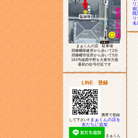
リ
相
既
リ
名
まぁくんの店 駐車場
四條畷保健所から歩いて2分
四條畷市役所から歩いて5分
163号線西中野を大東市方面
最初の信号付近です
LINE 登録
携帯で登録
まぁくんの店を
して下さい!!
友だちに追加
まぁくん