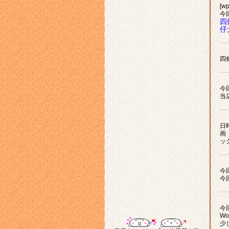
[wp
今
四
仔
四
今
当
日
画
ッ
今
今
今
Wo
少