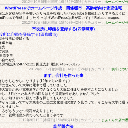
2012年10日6日[土曜日] 16時32分35秒
| カテゴリー：
ホームページ
WordPressでホームページ作成 四條畷市 高齢者向け賃貸住宅
回はお客様が記事を書いたり写真を投稿したりYouTubeを掲載したりできるように
rdPressで作成しました やっぱりWordPressは奥が深いです!! Related Images:
2012年10日4日[木曜日] 15時07分42秒
| カテゴリー：
ホームページ
市役所に印鑑を登録する(四條畷市)
役所に印鑑を登録する(四條畷市)
鑑を役所に登録する
條畷市編
録先
市民課
 田原支所
い合わせ先
課:電話072-877-2121 田原支所 電話0743-78-0175
2012年9日12日[水曜日] 16時00分24秒
| カテゴリー：
実印につ
まず、会社を作った事
はむかしむかしになります(12年ぐらい前です)
戸に住んでいて大学に電車で通っていました
神大震災があり電車通学ができなくなり大阪に住まいを探すことになりました
かし、3月だった為大学の回りはもう賃貸物件がありませんでした
ぶしぶ知り合いに頼んで家を探してもらいました
学からは遠いですが大東市の三箇に文化住宅の空きを見つけて、そこから大学に通
になりました
ころがもうひとつ問題がありました
れは、就職活動が終わってたと言う事です
2012年9日12日[水曜日] 15時50分11秒
| カテゴリー：
まぁくんの店の
訪問販売法