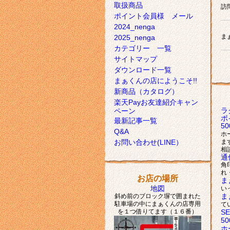
取扱商品
訪
ポイント会員様 メール
2024_nenga
ま
2025_nenga
カテゴリー 一覧
サイトマップ
ダウンロード一覧
まぁくんの店にようこそ!!
新商品（カタログ）
楽天Payお友達紹介キャン
ラ
ペーン
ポ
最新記事一覧
5
Q&A
ホ
お問い合わせ(LINE）
ま
相
通
角
れ
お店の場所
ま
地図
い
ま
斜め前のブロック塀で囲まれた
駐車場の中にまぁくんの店専用
て
を１つ借りてます（１６番）
S
5
ホ