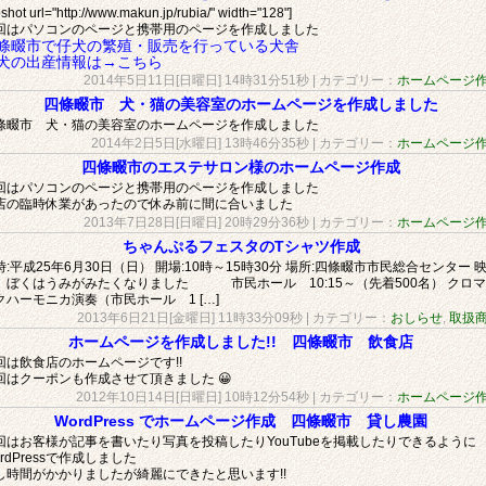
shot url="http://www.makun.jp/rubia/" width="128"]
回はパソコンのページと携帯用のページを作成しました
條畷市で仔犬の繁殖・販売を行っている犬舎
犬の出産情報は→こちら
2014年5日11日[日曜日] 14時31分51秒
| カテゴリー：
ホームページ
四條畷市 犬・猫の美容室のホームページを作成しました
條畷市 犬・猫の美容室のホームページを作成しました
2014年2日5日[水曜日] 13時46分35秒
| カテゴリー：
ホームページ
四條畷市のエステサロン様のホームページ作成
回はパソコンのページと携帯用のページを作成しました
店の臨時休業があったので休み前に間に合いました
2013年7日28日[日曜日] 20時29分36秒
| カテゴリー：
ホームページ
ちゃんぷるフェスタのTシャツ作成
時:平成25年6月30日（日） 開場:10時～15時30分 場所:四條畷市市民総合センター 
 ぼくはうみがみたくなりました 市民ホール 10:15～（先着500名） クロ
クハーモニカ演奏（市民ホール 1 […]
2013年6日21日[金曜日] 11時33分09秒
| カテゴリー：
おしらせ
,
取扱
ホームページを作成しました!! 四條畷市 飲食店
回は飲食店のホームページです!!
回はクーポンも作成させて頂きました 😀
2012年10日14日[日曜日] 10時12分54秒
| カテゴリー：
ホームページ
WordPress でホームページ作成 四條畷市 貸し農園
回はお客様が記事を書いたり写真を投稿したりYouTubeを掲載したりできるように
rdPressで作成しました
し時間がかかりましたが綺麗にできたと思います!!