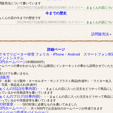
問販売法について書いています
2012年9日7日[金曜日] 9時10分58秒
| カテゴリー：
まぁくんの店につ
今までの歴史
ぁくんの店の今までの歴史です
2012年9日7日[金曜日] 9時06分28秒
| カテゴリー：
まぁくんの店につ
訪問販売法
»
詳細ページ
クモでリピーター倍増 フェリカ・iPhone・Android スマートフォン対
イントシステム
00円ホームページ
(年間6000円）
ームページの事がわからない方には親切にインターネットの事から説明させていた
す
談だけでも構いません
信販売
印・名刺・ロゴ製作・キーホルダー・サンドブラスト商品(作成中）・ライター名入
・写真・商品名入れ(作成中)
ぁくんの日記(仕事内容)
・・・まぁくんの店に入った注文をどうやって商品にし
っているかや失敗談等を書いていきます
ぁくんのブログ(仕事内容)
・・・まぁくんの店に入った注文をどうやって商品に
いっているかや失敗談等を書いていきます
EO対策室
・・・SEO対策に必要なものを書いてみました
00円ホームページ
･･･月々500円でお店会社のホームページが作成できます
ームページ作成モバイルページ