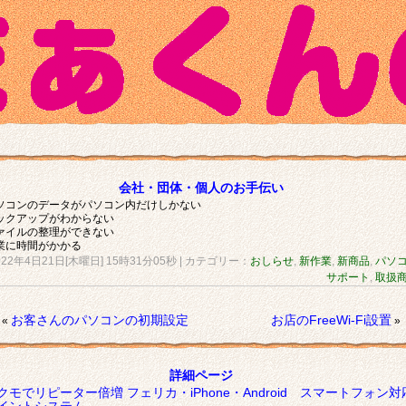
会社・団体・個人のお手伝い
ソコンのデータがパソコン内だけしかない
ックアップがわからない
ァイルの整理ができない
業に時間がかかる
022年4日21日[木曜日] 15時31分05秒
| カテゴリー：
おしらせ
,
新作業
,
新商品
,
パソ
サポート
,
取扱
お客さんのパソコンの初期設定
お店のFreeWi-Fi設置
«
»
詳細ページ
クモでリピーター倍増 フェリカ・iPhone・Android スマートフォン対