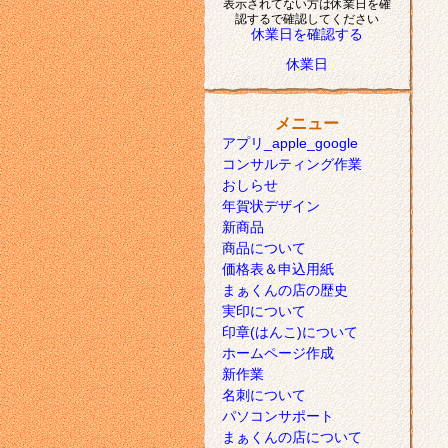
表示されてない方は休業日を確
認するで確認してください
休業日を確認する
休業日
メニュー
アプリ_apple_google
コンサルティング作業
おしらせ
年賀状デザイン
新商品
商品について
価格表＆申込用紙
まぁくんの店の歴史
実印について
印章(はんこ)について
ホームページ作成
新作業
名刺について
パソコンサポート
まぁくんの店について