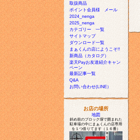
取扱商品
ポイント会員様 メール
2024_nenga
2025_nenga
カテゴリー 一覧
サイトマップ
ダウンロード一覧
まぁくんの店にようこそ!!
新商品（カタログ）
楽天Payお友達紹介キャン
ペーン
最新記事一覧
Q&A
お問い合わせ(LINE）
お店の場所
地図
斜め前のブロック塀で囲まれた
駐車場の中にまぁくんの店専用
を１つ借りてます（１６番）