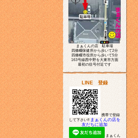
まぁくんの店 駐車場
四條畷保健所から歩いて2分
四條畷市役所から歩いて5分
163号線西中野を大東市方面
最初の信号付近です
LINE 登録
携帯で登録
まぁくんの店を
して下さい!!
友だちに追加
まぁくん