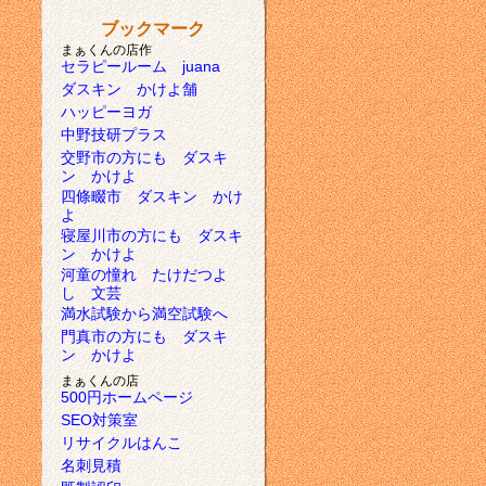
ブックマーク
まぁくんの店作
セラピールーム juana
ダスキン かけよ舗
ハッピーヨガ
中野技研プラス
交野市の方にも ダスキ
ン かけよ
四條畷市 ダスキン かけ
よ
寝屋川市の方にも ダスキ
ン かけよ
河童の憧れ たけだつよ
し 文芸
満水試験から満空試験へ
門真市の方にも ダスキ
ン かけよ
まぁくんの店
500円ホームページ
SEO対策室
リサイクルはんこ
名刺見積