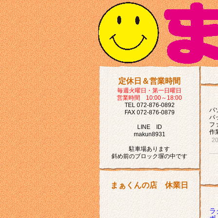
定休日＆営業時間
毎週火曜日・第一日曜日
営業時間 10:00～18:00
TEL 072-876-0892
パ
FAX 072-876-0879
バ
フ
LINE ID
作
makun8931
2
駐車場あります
斜め前のブロック塀の中です
まぁくんの店 休業日
ラ