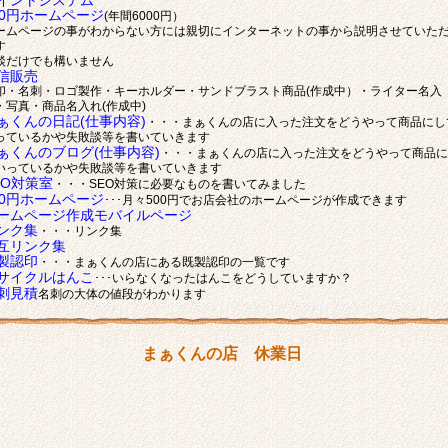
イントシステム
00円ホームページ
(年間6000円）
ームページの事がわからない方には親切にインターネットの事から説明させていた
す
談だけでも構いません
信販売
印・名刺・ロゴ製作・キーホルダー・サンドブラスト商品(作成中）・ライター名入
・写真・商品名入れ(作成中)
ぁくんの日記(仕事内容)
・・・まぁくんの店に入った注文をどうやって商品にし
っているかや失敗談等を書いていきます
ぁくんのブログ(仕事内容)
・・・まぁくんの店に入った注文をどうやって商品に
いっているかや失敗談等を書いていきます
EO対策室
・・・SEO対策に必要なものを書いてみました
00円ホームページ
･･･月々500円でお店会社のホームページが作成できます
ームページ作成モバイルページ
ンク集
・・・リンク集
互リンク集
製認印
・・・まぁくんの店にある既製認印の一覧です
サイクルはんこ
･･･いらなくなったはんこをどうしていますか？
刺見積
名刺の大体の値段がわかります
まぁくんの店 休業日