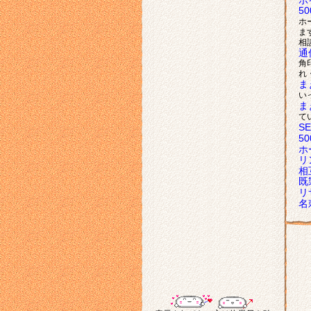
ポ
5
ホ
ま
相
通
角
れ
ま
い
ま
て
S
5
ホ
リ
相
既
リ
名